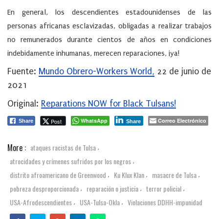
En general, los descendientes estadounidenses de las
personas africanas esclavizadas, obligadas a realizar trabajos
no remunerados durante cientos de años en condiciones
indebidamente inhumanas, merecen reparaciones, ¡ya!
Fuente:
Mundo Obrero-Workers World,
22 de junio de
2021
Original:
Reparations NOW for Black Tulsans!
WhatsApp
Correo Electrónico
Post
Share
Share
More :
ataques racistas de Tulsa
,
atrocidades y crímenes sufridos por los negros
,
distrito afroamericano de Greenwood
Ku Klux Klan
masacre de Tulsa
,
,
,
pobreza desproporcionada
reparación o justicia
terror policial
,
,
,
USA-Afrodescendientes
USA-Tulsa-Okla
Violaciones DDHH-impunidad
,
,