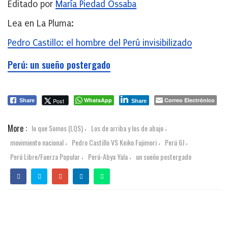
Editado por
María Piedad Ossaba
Lea en La Pluma:
Pedro Castillo: el hombre del Perú invisibilizado
Perú: un sueño postergado
WhatsApp
Correo Electrónico
Post
Share
Share
More :
lo que Somos (LQS)
Los de arriba y los de abajo
,
,
movimiento nacional
Pedro Castillo VS Keiko Fujimori
Perú 6J
,
,
,
Perú Libre/Fuerza Popular
Perú-Abya Yala
un sueño postergado
,
,