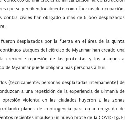
el contexto de una creciente militarización; la construcción
tares que se perciben localmente como fuerzas de ocupación.
s contra civiles han obligado a más de 6 000 desplazados
re.
 fueron desplazados por la fuerza en el área de la quinta
os continuos ataques del ejército de Myanmar han creado una
 la creciente represión de las protestas y los ataques a
cito de Myanmar puede obligar a más personas a huir.
iados (técnicamente, personas desplazadas internamente) de
conduzcan a una repetición de la experiencia de Birmania de
 opresión violenta en las ciudades huyeron a las zonas
rrollando planes de contingencia para crear un grado de
ventos recientes impulsen un nuevo brote de la COVID-19. El