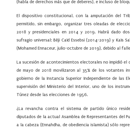
(habla de derechos más que de deberes), e incluso de bloq
El dispositivo constitucional, con la amputación del Tr
permitido, sin embargo, organizar tres oleadas de elecc
2018 y presidenciales en 2014 y 2019. Habrá dado dos 
sufragio universal: Béji Caïd Essebsi (2014-2019) y Kaïs Sa
(Mohamed Ennaceur, julio-octubre de 2019), debido al fall
La sucesión de acontecimientos electorales no impidió el 
de mayo de 2018 movilizaron al 35% de los votantes insc
gobierno de la Instancia Superior Independiente de las El
supervisión del Ministerio del Interior, uno de los instr
Túnez desde las elecciones de 1956.
¿La revancha contra el sistema de partido único resid
diputados de la actual Asamblea de Representantes del Pue
a la cabeza (Ennahdha, de obediencia islamista) sólo repre