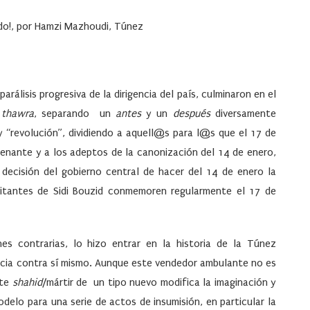
do!, por Hamzi Mazhoudi, Túnez
parálisis progresiva de la dirigencia del país, culminaron en el
n
thawra
, separando un
antes
y un
después
diversamente
 y “revolución”, dividiendo a aquell@s para l@s que el 17 de
denante y a los adeptos de la canonización del 14 de enero,
a decisión del gobierno central de hacer del 14 de enero la
abitantes de Sidi Bouzid conmemoren regularmente el 17 de
es contrarias, lo hizo entrar en la historia de la Túnez
ncia contra sí mismo. Aunque este vendedor ambulante no es
ste
shahid
/mártir de un tipo nuevo modifica la imaginación y
odelo para una serie de actos de insumisión, en particular la