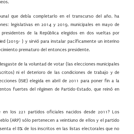
ueos.
ibunal que debía completarlo en el transcurso del año, ha
iones: legislativas en 2014 y 2019, municipales en mayo de
presidentes de la República elegidos en dos vueltas por
ïed (2019- ) y sirvió para instalar pacíficamente un interino
ecimiento prematuro del entonces presidente.
desgaste de la voluntad de votar (las elecciones municipales
ritos) ni el deterioro de las condiciones de trabajo y de
ecciones (ISIE) elegida en abril de 2011 para poner fin a la
umentos fuertes del régimen de Partido-Estado, que reinó en
e en los 221 partidos oficiales nacidos desde 2011? Los
blo (ARP) sólo pertenecen a veintiuno de ellos y el partido
senta el 8% de los inscritos en las listas electorales que no