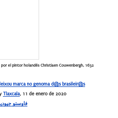
, por el pintor holandés Christiaen Couwenbergh, 1632
 deixou marca no genoma d@s brasileir@s
 y
Tlaxcala
, 11 de enero de 2020
dice Фаусто Джудиче فاوستو جيوديشي