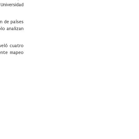
 Universidad
ón de países
ólo analizan
veló cuatro
iente mapeo