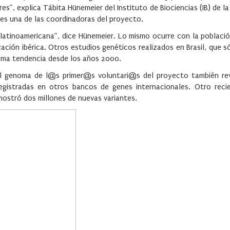
”, explica Tábita Hünemeier del Instituto de Biociencias (IB) de la
 es una de las coordinadoras del proyecto.
 latinoamericana”, dice Hünemeier. Lo mismo ocurre con la poblaci
ión ibérica. Otros estudios genéticos realizados en Brasil, que s
sma tendencia desde los años 2000.
, el genoma de l@s primer@s voluntari@s del proyecto también re
registradas en otros bancos de genes internacionales. Otro rec
ostró dos millones de nuevas variantes.