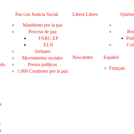
Paz con Justicia Social
Libros Libres
Quiéne
Manifiesto por la paz
Proceso de paz
Red
FARC-EP
Polí
ELN
Col
Debates
Newsletter
Español
Movimientos sociales
ado
Presos políticos
Français
1.000 Creadores por la paz
s
e
a