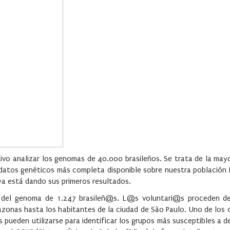
tivo analizar los genomas de 40.000 brasileños. Se trata de la ma
e datos genéticos más completa disponible sobre nuestra población L
ya está dando sus primeros resultados.
n del genoma de 1.247 brasileñ@s. L@s voluntari@s proceden d
azonas hasta los habitantes de la ciudad de São Paulo. Uno de los 
s pueden utilizarse para identificar los grupos más susceptibles a 