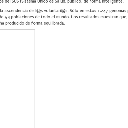
os del SUS (Sistema Único de Salud, público) de forma inteligente.
 la ascendencia de l@s voluntari@s. Sólo en estos 1.247 genomas p
de 54 poblaciones de todo el mundo. Los resultados muestran que, s
a producido de forma equilibrada.