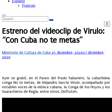
Español
Français
Estreno del videoclip de Virulo:
“Con Cuba no te metas”
Posted
Ministerio de Cultura de Cuba
25 diciembre, 2020
27 diciembre,
on
2020
Ayer se grabó, en el Paseo del Prado habanero, la cubanísima
conga No te metas, de Alejandro García Virulo, acompañado por
notables voces de la música cubana, la Conga de los Hoyos y los
Guaracheros de Regla, entre otros. Disfruten.