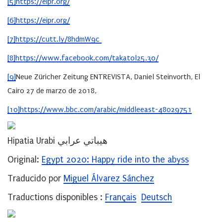
[5]
https://eipr.org/
[6]
https://eipr.org/
[7]
https://cutt.ly/8hdmW9c
[8]
https://www.facebook.com/takatol25.30/
[9]
Neue Züricher Zeitung ENTREVISTA, Daniel Steinvorth, El
Cairo 27 de marzo de 2018,
[10]
https://www.bbc.com/arabic/middleeast-48029751
Hipatia Urabi هيباتي عرابي
Original:
Egypt 2020: Happy ride into the abyss
Traducido por
Miguel Álvarez Sánchez
Traductions disponibles :
Français
Deutsch