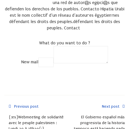
una red de autor@s egipci@s que
defienden los derechos de los pueblos.
Contacto
Hipatia Urabi
est le nom collectif d’un réseau d’auteur·es égyptien·nes
défendant les droits des peuples.
défendant les droits des
peuples.
Contact
What do you want to do ?
New mail
COPY
Previous post
Next post
{:es}Webmeeting de solidarité
El Gobierno español más
avec le peuple palestinien :
progresista de la historia
Lundi 30 à 18h30{:}
tampoco está haciendo nada