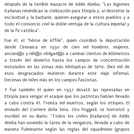
después de la terrible masacre de Addis Abeba: “Las legiones
italianas reivindican la civilización para Etiopía y, al desterrar la
esclavitud y la barbarie, quieren asegurar a estos pueblos y a
todo el consorcio civil la doble ventaja de la cultura imperial y
de la fe católica”.
Fue él, el “héroe de Affile”, quien coordinó la deportación
desde Cirenaica en 1930 de cien mil hombres, mujeres,
ancian@s y niñ@s obligad@s a caminar cientos de kilómetros
a través del desierto hasta los campos de concentración
instalados en las zonas más inhóspitas de Sirte. Diez mil de
esos desgraciados murieron durante este viaje infernal.
Decenas de miles más en los campos fascistas.
Y fue también él quien en 1937 desató las represalias en
Etiopía para vengar el ataque que los patriotas habían llevado
a cabo contra él. Treinta mil muertos, según los etíopes. El
enviado del Corriere della Sera, Ciro Poggiali, se horrorizó y
escribió en su diario: “Todos los civiles [italianos] de Addis
Abeba han asumido la tarea de la venganza, llevada a cabo de
manera fulminante según las reglas del squadrismo [grupos