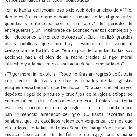
responsabilidades ante todo “domésticas”
Por no hablar del ignominioso sitio web del municipio de Affile,
donde está escrito que el hombre fue una de las «figuras más
queridas y criticadas, con o sin razó,“ del período de
entreguerras y un “intérprete de acontecimientos complejos y
de elecciones a menudo dolorosas”. Que “realizó grandes
obras públicas que aún hoy testimonian la voluntad
civilizadora de Italia”. Que “era capaz de orientar todas sus
acciones hacia el bien de la Patria gracias al rigor moral
inflexible y a la meticulosa lealtad al deber como soldado”.
¿“Rigor moral inflexible”? “Rodolfo Graziani regresó de Etiopía
con cientos de cajas de objetos robados de las iglesias
etíopes desvalijadas”, dice Del Boca. “Gracias a él, el mayor
depósito ilegal de pinturas y crucifijos de la Iglesia etíope se
encuentra en Italia”. Ciertamente no era el único que tenía
este desprecio por esta antigua iglesia cristiana fundada por
San Frumenccio alrededor del 350 DC. Basta recordar las
palabras, que los católicos releen con vergüenza, con los que
el cardenal de Milán Ildefonso Schuster inauguró el curso de
mística fascista el 26 de febrero de 1937, una semana