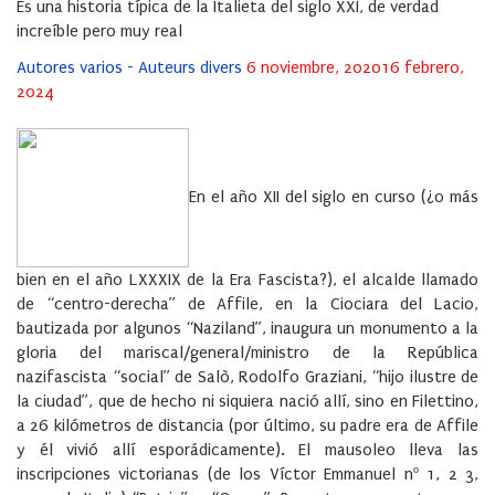
Es una historia típica de la Italieta del siglo XXI, de verdad
increíble pero muy real
Posted
Autores varios - Auteurs divers
6 noviembre, 2020
16 febrero,
on
2024
En el año XII del siglo en curso (¿o más
bien en el año LXXXIX de la Era Fascista?), el alcalde llamado
de “centro-derecha” de Affile, en la Ciociara del Lacio,
bautizada por algunos “Naziland”, inaugura un monumento a la
gloria del mariscal/general/ministro de la República
nazifascista “social” de Salò, Rodolfo Graziani, “hijo ilustre de
la ciudad”, que de hecho ni siquiera nació allí, sino en Filettino,
a 26 kilómetros de distancia (por último, su padre era de Affile
y él vivió allí esporádicamente). El mausoleo lleva las
inscripciones victorianas (de los Víctor Emmanuel nº 1, 2 3,