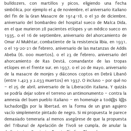
bulldozers, con martillos y picos, eligiendo una fecha
simbólica, por ejemplo el 4 de noviembre, el aniversario italiano
del fin de la Gran Masacre de 1914-18, o el 30 de diciembre,
aniversario del bombardeo del hospital sueco de Malca Dida,
en el que murieron 28 pacientes etíopes y un médico sueco en
1935, o el 16 de septiembre, aniversario del ahorcamiento de
Omar Al Mukhtar, combatiente de la resistencia libia, en 1931,
o el 19-20-21 de febrero, aniversario de las matanzas de Addis
Abeba (6. 000 muertos), o el 23 de febrero, aniversario del
ahorcamiento de Ras Destà, comandante de las tropas
etíopes en el frente sur, en 1937, o el 20 de mayo, aniversario
de la masacre de monjes y diáconos coptos en Debrà Libanò
(entre 1.423 y 2.033 muertos) en 1937. O incluso – por qué no
– el 25 de abril, aniversario de la Liberación italiana. Y quizás
se podría dejar sobre el terreno un antimonumento – contra la
amnesia del buen pueblo italiano – en homenaje a tod@s l@s
luchador@s por la libertad, en la forma de un gran agujero
vacío simplemente pintado de negro. Si mi propuesta le parece
demasiado temeraria al menos asegúrese de que la propuesta
del Tribunal de Apelación de Tivoli se cumpla, de anular la