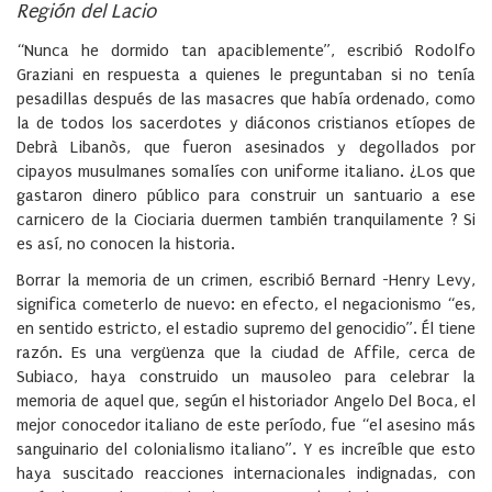
Región del Lacio
“Nunca he dormido tan apaciblemente”, escribió Rodolfo
Graziani en respuesta a quienes le preguntaban si no tenía
pesadillas después de las masacres que había ordenado, como
la de todos los sacerdotes y diáconos cristianos etíopes de
Debrà Libanòs, que fueron asesinados y degollados por
cipayos musulmanes somalíes con uniforme italiano. ¿Los que
gastaron dinero público para construir un santuario a ese
carnicero de la Ciociaria duermen también tranquilamente ? Si
es así, no conocen la historia.
Borrar la memoria de un crimen, escribió Bernard -Henry Levy,
significa cometerlo de nuevo: en efecto, el negacionismo “es,
en sentido estricto, el estadio supremo del genocidio”. Él tiene
razón. Es una vergüenza que la ciudad de Affile, cerca de
Subiaco, haya construido un mausoleo para celebrar la
memoria de aquel que, según el historiador Angelo Del Boca, el
mejor conocedor italiano de este período, fue “el asesino más
sanguinario del colonialismo italiano”. Y es increíble que esto
haya suscitado reacciones internacionales indignadas, con