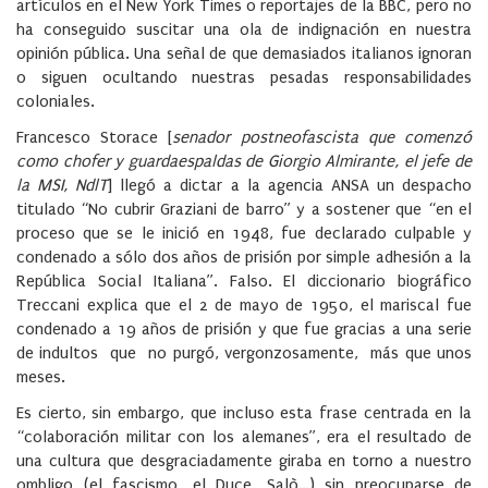
artículos en el New York Times o reportajes de la BBC, pero no
ha conseguido suscitar una ola de indignación en nuestra
opinión pública. Una señal de que demasiados italianos ignoran
o siguen ocultando nuestras pesadas responsabilidades
coloniales.
Francesco Storace [
senador postneofascista que comenzó
como chofer y guardaespaldas de Giorgio Almirante, el jefe de
la MSI, NdlT
] llegó a dictar a la agencia ANSA un despacho
titulado “No cubrir Graziani de barro” y a sostener que “en el
proceso que se le inició en 1948, fue declarado culpable y
condenado a sólo dos años de prisión por simple adhesión a la
República Social Italiana”. Falso. El diccionario biográfico
Treccani explica que el 2 de mayo de 1950, el mariscal fue
condenado a 19 años de prisión y que fue gracias a una serie
de indultos que no purgó, vergonzosamente, más que unos
meses.
Es cierto, sin embargo, que incluso esta frase centrada en la
“colaboración militar con los alemanes”, era el resultado de
una cultura que desgraciadamente giraba en torno a nuestro
ombligo (el fascismo, el Duce, Salò…) sin preocuparse de