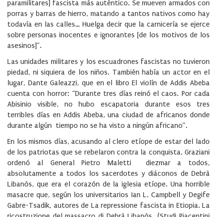
paramilitares] fascista más auténtico. Se mueven armados con
porras y barras de hierro, matando a tantos nativos como hay
todavía en las calles… Huelga decir que la carnicería se ejerce
sobre personas inocentes e ignorantes [de los motivos de los
asesinos]”.
Las unidades militares y los escuadrones fascistas no tuvieron
piedad, ni siquiera de los niños. También había un actor en el
lugar, Dante Galeazzi, que en el libro El violín de Addis Abeba
cuenta con horror: “Durante tres días reinó el caos. Por cada
Abisinio visible, no hubo escapatoria durante esos tres
terribles días en Addis Abeba, una ciudad de africanos donde
durante algún tiempo no se ha visto a ningún africano”.
En los mismos días, acusando al clero etíope de estar del lado
de los patriotas que se rebelaron contra la conquista, Graziani
ordenó al General Pietro Maletti diezmar a todos,
absolutamente a todos los sacerdotes y diáconos de Debrà
Libanòs, que era el corazón de la iglesia etíope. Una horrible
masacre que, según los universitarios Ian L. Campbell y Degife
Gabre-Tsadik, autores de La repressione fascista in Etiopia. La
ricostruzione del massacro di Debrà Libanòs (Studi Piacentini