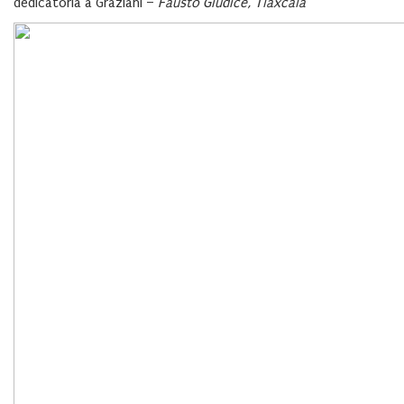
dedicatoria a Graziani –
Fausto Giudice, Tlaxcala