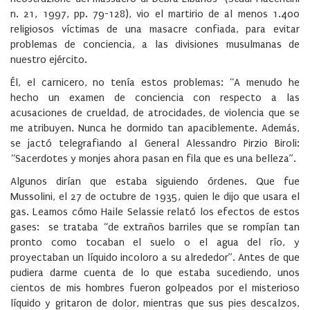
n. 21, 1997, pp. 79-128), vio el martirio de al menos 1.400
religiosos víctimas de una masacre confiada, para evitar
problemas de conciencia, a las divisiones musulmanas de
nuestro ejército.
Él, el carnicero, no tenía estos problemas: “A menudo he
hecho un examen de conciencia con respecto a las
acusaciones de crueldad, de atrocidades, de violencia que se
me atribuyen. Nunca he dormido tan apaciblemente. Además,
se jactó telegrafiando al General Alessandro Pirzio Biroli:
“Sacerdotes y monjes ahora pasan en fila que es una belleza”.
Algunos dirían que estaba siguiendo órdenes. Que fue
Mussolini, el 27 de octubre de 1935, quien le dijo que usara el
gas. Leamos cómo Haile Selassie relató los efectos de estos
gases: se trataba “de extraños barriles que se rompían tan
pronto como tocaban el suelo o el agua del río, y
proyectaban un líquido incoloro a su alrededor”. Antes de que
pudiera darme cuenta de lo que estaba sucediendo, unos
cientos de mis hombres fueron golpeados por el misterioso
líquido y gritaron de dolor, mientras que sus pies descalzos,