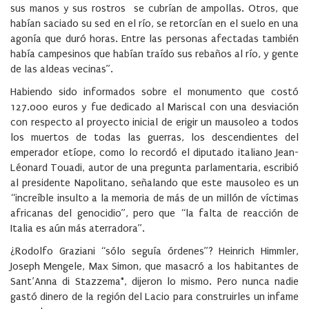
sus manos y sus rostros se cubrían de ampollas. Otros, que
habían saciado su sed en el río, se retorcían en el suelo en una
agonía que duró horas. Entre las personas afectadas también
había campesinos que habían traído sus rebaños al río, y gente
de las aldeas vecinas”.
Habiendo sido informados sobre el monumento que costó
127.000 euros y fue dedicado al Mariscal con una desviación
con respecto al proyecto inicial de erigir un mausoleo a todos
los muertos de todas las guerras, los descendientes del
emperador etíope, como lo recordó el diputado italiano Jean-
Léonard Touadi, autor de una pregunta parlamentaria, escribió
al presidente Napolitano, señalando que este mausoleo es un
“increíble insulto a la memoria de más de un millón de víctimas
africanas del genocidio”, pero que “la falta de reacción de
Italia es aún más aterradora”.
¿Rodolfo Graziani “sólo seguía órdenes”? Heinrich Himmler,
Joseph Mengele, Max Simon, que masacró a los habitantes de
Sant’Anna di Stazzema*, dijeron lo mismo. Pero nunca nadie
gastó dinero de la región del Lacio para construirles un infame