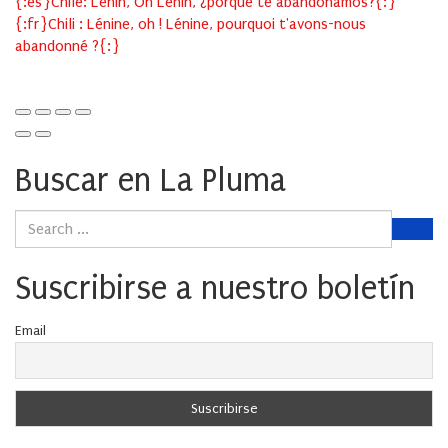
{:es}Chile: Lenin, Oh Lenin, ¿porqué te abandonamos?{:}
{:fr}Chili : Lénine, oh ! Lénine, pourquoi t'avons-nous
abandonné ?{:}
Buscar en La Pluma
Suscribirse a nuestro boletín
Email