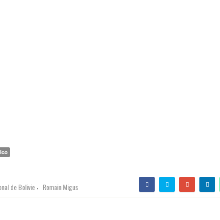
ico
onal de Bolivie
Romain Migus
,