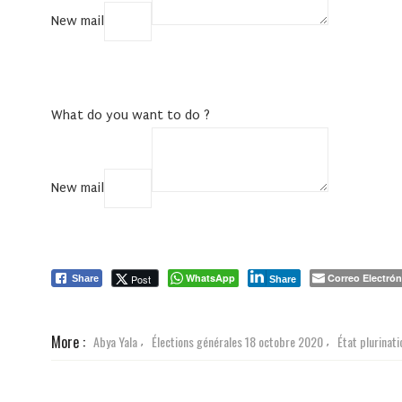
New mail
COPY
What do you want to do ?
New mail
COPY
WhatsApp
Correo Electrón
Post
Share
Share
More :
Abya Yala
Élections générales 18 octobre 2020
État plurinati
,
,