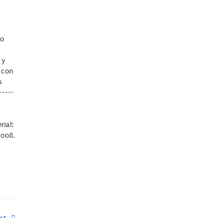
to
 y
 con
s
-----
rial:
2008.
st