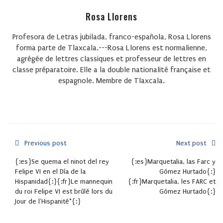
Rosa Llorens
Profesora de Letras jubilada, franco-española, Rosa Llorens
forma parte de Tlaxcala.---Rosa Llorens est normalienne,
agrégée de lettres classiques et professeur de lettres en
classe préparatoire. Elle a la double nationalité française et
espagnole. Membre de Tlaxcala.
Previous post
Next post
{:es}Se quema el ninot del rey
{:es}Marquetalia, las Farc y
Felipe VI en el Día de la
Gómez Hurtado{:}
Hispanidad{:}{:fr}Le mannequin
{:fr}Marquetalia, les FARC et
du roi Felipe VI est brûlé lors du
Gómez Hurtado{:}
Jour de l'Hispanité*{:}