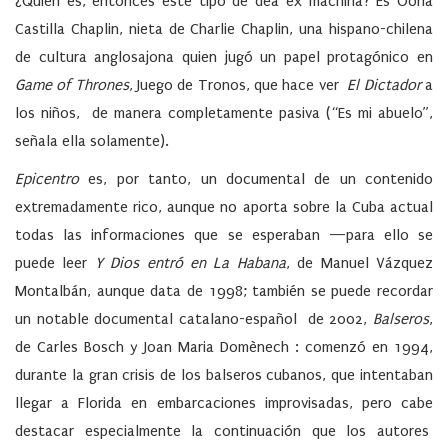
¿Quién es, entonces este tipo de dea ex machina? Es Oona
Castilla Chaplin, nieta de Charlie Chaplin, una hispano-chilena
de cultura anglosajona quien jugó un papel protagónico en
Game of Thrones
, Juego de Tronos, que hace ver
El Dictador
a
los niños, de manera completamente pasiva (“Es mi abuelo”,
señala ella solamente).
Epicentro
es, por tanto, un documental de un contenido
extremadamente rico, aunque no aporta sobre la Cuba actual
todas las informaciones que se esperaban —para ello se
puede leer
Y Dios entró en La Habana
, de Manuel Vázquez
Montalbán, aunque data de 1998; también se puede recordar
un notable documental catalano-español de 2002,
Balseros
,
de Carles Bosch y Joan Maria Domènech : comenzó en 1994,
durante la gran crisis de los balseros cubanos, que intentaban
llegar a Florida en embarcaciones improvisadas, pero cabe
destacar especialmente la continuación que los autores