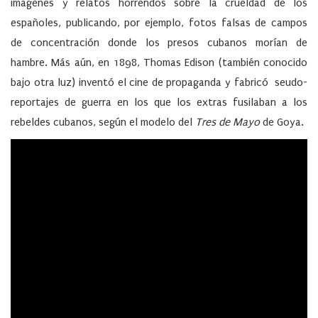
imágenes y relatos horrendos sobre la crueldad de los
españoles, publicando, por ejemplo, fotos falsas de campos
de concentración donde los presos cubanos morían de
hambre. Más aún, en 1898, Thomas Edison (también conocido
bajo otra luz) inventó el cine de propaganda y fabricó seudo-
reportajes de guerra en los que los extras fusilaban a los
rebeldes cubanos, según el modelo del
Tres de Mayo
de Goya.