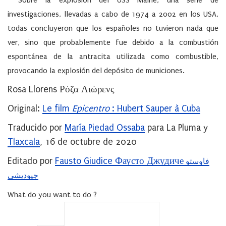
* Sobre la explosión del USS Maine, una serie de
investigaciones, llevadas a cabo de 1974 a 2002 en los USA,
todas concluyeron que los españoles no tuvieron nada que
ver, sino que probablemente fue debido a la combustión
espontánea de la antracita utilizada como combustible,
provocando la explosión del depósito de municiones.
Rosa Llorens Ρόζα Λιώρενς
Original:
Le film
Epicentro
: Hubert Sauper à Cuba
Traducido por
María Piedad Ossaba
para La Pluma y
Tlaxcala
, 16 de octubre de 2020
Editado por
Fausto Giudice Фаусто Джудиче
فاوستو
جيوديشي
What do you want to do ?