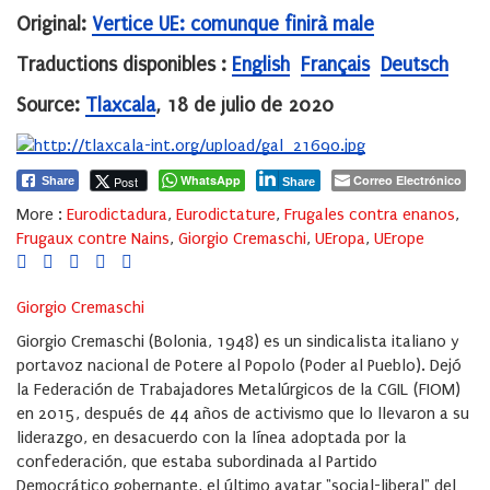
Original:
Vertice UE: comunque finirà male
Traductions disponibles :
English
Français
Deutsch
Source:
Tlaxcala
, 18 de julio de 2020
WhatsApp
Correo Electrónico
Post
Share
Share
More :
Eurodictadura
,
Eurodictature
,
Frugales contra enanos
,
Frugaux contre Nains
,
Giorgio Cremaschi
,
UEropa
,
UErope
Giorgio Cremaschi
Giorgio Cremaschi (Bolonia, 1948) es un sindicalista italiano y
portavoz nacional de Potere al Popolo (Poder al Pueblo). Dejó
la Federación de Trabajadores Metalúrgicos de la CGIL (FIOM)
en 2015, después de 44 años de activismo que lo llevaron a su
liderazgo, en desacuerdo con la línea adoptada por la
confederación, que estaba subordinada al Partido
Democrático gobernante, el último avatar "social-liberal" del