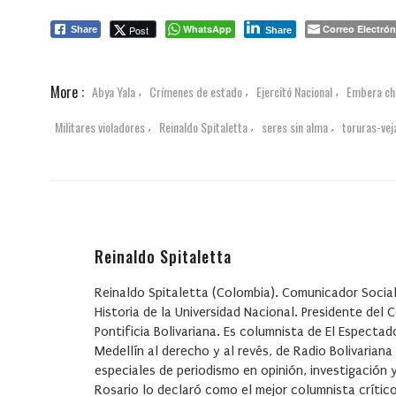
WhatsApp
Correo Electrón
Post
Share
Share
More :
Abya Yala
Crímenes de estado
Ejercitó Nacional
Embera ch
,
,
,
Militares violadores
Reinaldo Spitaletta
seres sin alma
toruras-vej
,
,
,
Reinaldo Spitaletta
Reinaldo Spitaletta (Colombia). Comunicador Social
Historia de la Universidad Nacional. Presidente del 
Pontificia Bolivariana. Es columnista de El Espectad
Medellín al derecho y al revés, de Radio Bolivarian
especiales de periodismo en opinión, investigación 
Rosario lo declaró como el mejor columnista crítico