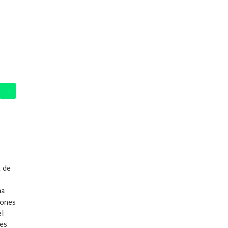
a de
ma
iones
el
res