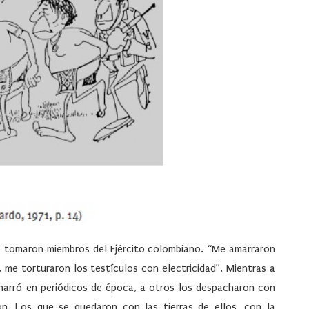
 lo tomaron miembros del Ejército colombiano. “Me amarraron
, me torturaron los testículos con electricidad”. Mientras a
narró en periódicos de época, a otros los despacharon con
on. Los que se quedaron con las tierras de ellos, con la