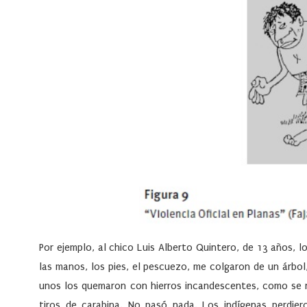
Por ejemplo, al chico Luis Alberto Quintero, de 13 años,
las manos, los pies, el pescuezo, me colgaron de un árbol
unos los quemaron con hierros incandescentes, como se 
tiros de carabina. No pasó nada. Los indígenas perdier