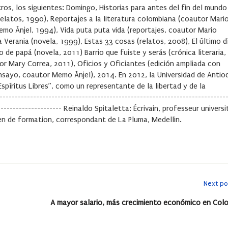
tros, los siguientes: Domingo, Historias para antes del fin del mundo
relatos, 1990), Reportajes a la literatura colombiana (coautor Mari
mo Ánjel, 1994), Vida puta puta vida (reportajes, coautor Mario
 Verania (novela, 1999), Estas 33 cosas (relatos, 2008), El último d
 de papá (novela, 2011) Barrio que fuiste y serás (crónica literaria,
or Mary Correa, 2011), Oficios y Oficiantes (edición ampliada con
ensayo, coautor Memo Ánjel), 2014. En 2012, la Universidad de Antio
Espíritus Libres”, como un representante de la libertad y de la
------------------------------------------------------------------------
---------------------- Reinaldo Spitaletta: Écrivain, professeur universi
en de formation, correspondant de La Pluma, Medellin.
Next po
A mayor salario, más crecimiento económico en Col