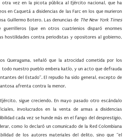
otra vez en la picota pública al Ejército nacional, que ha
s en Caquetá a disidencias de las Farc en los que murieron
sa Guillermo Botero. Las denuncias de
The New York Times
 guerrilleros (que en otros cuatrienios disparó enormes
s hostilidades contra periodistas y opositores al gobierno,
ios Queragama, señaló que la atrocidad cometida por los
ra todo nuestro pueblo embera katío, y un acto que defrauda
tantes del Estado”. El repudio ha sido general, excepto de
pantosa afrenta contra la menor.
el Ejército, sigue creciendo. En mayo pasado otro escándalo
ciales, involucrados en la venta de armas a disidencias
dibilidad cada vez se hunde más en el fango del desprestigio.
iderar, como lo declaró un comunicado de la Red Colombiana
ilidad de los autores materiales del delito, sino que “el