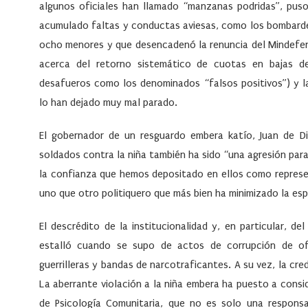
algunos oficiales han llamado “manzanas podridas”, puso 
acumulado faltas y conductas aviesas, como los bombardeo
ocho menores y que desencadenó la renuncia del Mindefen
acerca del retorno sistemático de cuotas en bajas de
desafueros como los denominados “falsos positivos”) y la
lo han dejado muy mal parado.
El gobernador de un resguardo embera katío, Juan de D
soldados contra la niña también ha sido “una agresión pa
la confianza que hemos depositado en ellos como represen
uno que otro politiquero que más bien ha minimizado la es
El descrédito de la institucionalidad y, en particular, d
estalló cuando se supo de actos de corrupción de ofi
guerrilleras y bandas de narcotraficantes. A su vez, la cre
La aberrante violación a la niña embera ha puesto a cons
de Psicología Comunitaria, que no es solo una responsab