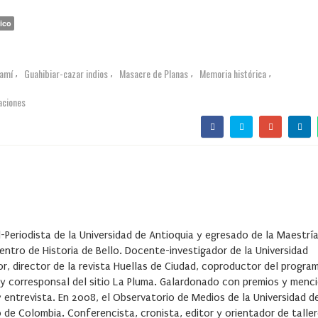
ico
amí
Guahibiar-cazar indios
Masacre de Planas
Memoria histórica
,
,
,
,
aciones
-Periodista de la Universidad de Antioquia y egresado de la Maestrí
Centro de Historia de Bello. Docente-investigador de la Universidad
or, director de la revista Huellas de Ciudad, coproductor del progra
a y corresponsal del sitio La Pluma. Galardonado con premios y menc
y entrevista. En 2008, el Observatorio de Medios de la Universidad d
 de Colombia. Conferencista, cronista, editor y orientador de talle