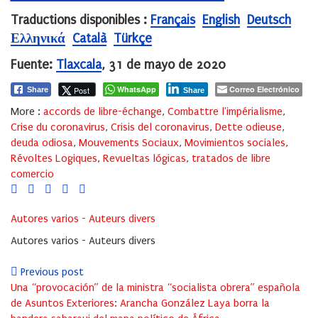
Traductions disponibles :
Français
English
Deutsch
Ελληνικά
Català
Türkçe
Fuente:
Tlaxcala
, 31 de mayo de 2020
WhatsApp
Correo Electrónico
Post
Share
Share
More :
accords de libre-échange
,
Combattre l'impérialisme
,
Crise du coronavirus
,
Crisis del coronavirus
,
Dette odieuse
,
deuda odiosa
,
Mouvements Sociaux
,
Movimientos sociales
,
Révoltes Logiques
,
Revueltas lógicas
,
tratados de libre
comercio
Autores varios - Auteurs divers
Autores varios - Auteurs divers
Previous post
Una “provocación” de la ministra “socialista obrera” española
de Asuntos Exteriores: Arancha González Laya borra la