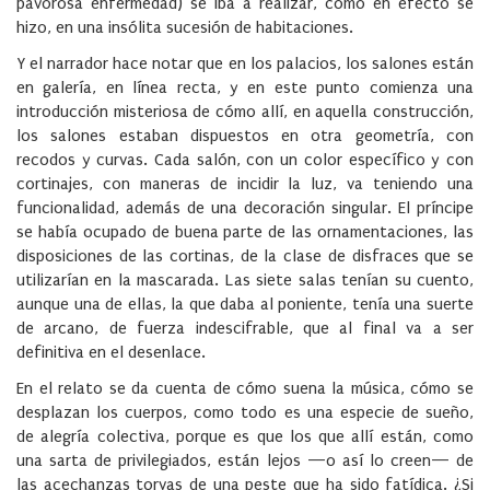
pavorosa enfermedad) se iba a realizar, como en efecto se
hizo, en una insólita sucesión de habitaciones.
Y el narrador hace notar que en los palacios, los salones están
en galería, en línea recta, y en este punto comienza una
introducción misteriosa de cómo allí, en aquella construcción,
los salones estaban dispuestos en otra geometría, con
recodos y curvas. Cada salón, con un color específico y con
cortinajes, con maneras de incidir la luz, va teniendo una
funcionalidad, además de una decoración singular. El príncipe
se había ocupado de buena parte de las ornamentaciones, las
disposiciones de las cortinas, de la clase de disfraces que se
utilizarían en la mascarada. Las siete salas tenían su cuento,
aunque una de ellas, la que daba al poniente, tenía una suerte
de arcano, de fuerza indescifrable, que al final va a ser
definitiva en el desenlace.
En el relato se da cuenta de cómo suena la música, cómo se
desplazan los cuerpos, como todo es una especie de sueño,
de alegría colectiva, porque es que los que allí están, como
una sarta de privilegiados, están lejos —o así lo creen— de
las acechanzas torvas de una peste que ha sido fatídica. ¿Si