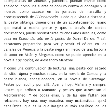
acompañadas de vihuelas y panderos, puedan erigirse como
antídoto, como una suerte de conjuro contra el contagio y la
muerte, como acaece en las jornadas de maravilla y
concupiscencia de
El Decamerón
. Puede que, vista a distancia,
la peste obtenga dimensiones de un acontecimiento lejano
que mató a mucha gente y que, a través de ciertos
documentos, puede reconstruirse muchos años después, como
pasa en
Diario del año de la peste
, de Daniel Defoe. Y así,
estaremos preparados para ver y sentir el cólera en los
canales de Venecia o la peste negra en medio de una historia
de amor en Milán y Bérgamo, como se puede apreciar en la
novela
Los novios
, de Alessandro Manzoni.
Y como una continuación de lecturas, una peste con estado
de sitio, ópera y muchas ratas, en la novela de Camus; y la
peste blanca, enceguecedora, en la novela de Saramago.
Pestes por aquí y por allá. Ayer y hoy. Mañana y siempre.
Pestes que arriban a Manaure y pestes que atraviesan el
Mediterráneo. Y de todas ellas, y de las que faltan por
relacionar, hay una, muy macabra, muy matemática, quizá
cabalística, que es la que imagina el más analítico de los