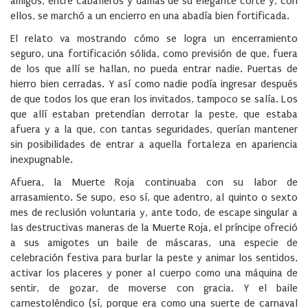
amigos, entre caballeros y damas de su elegante corte y, con
ellos, se marchó a un encierro en una abadía bien fortificada.
El relato va mostrando cómo se logra un encerramiento
seguro, una fortificación sólida, como previsión de que, fuera
de los que allí se hallan, no pueda entrar nadie. Puertas de
hierro bien cerradas. Y así como nadie podía ingresar después
de que todos los que eran los invitados, tampoco se salía. Los
que allí estaban pretendían derrotar la peste, que estaba
afuera y a la que, con tantas seguridades, querían mantener
sin posibilidades de entrar a aquella fortaleza en apariencia
inexpugnable.
Afuera, la Muerte Roja continuaba con su labor de
arrasamiento. Se supo, eso sí, que adentro, al quinto o sexto
mes de reclusión voluntaria y, ante todo, de escape singular a
las destructivas maneras de la Muerte Roja, el príncipe ofreció
a sus amigotes un baile de máscaras, una especie de
celebración festiva para burlar la peste y animar los sentidos,
activar los placeres y poner al cuerpo como una máquina de
sentir, de gozar, de moverse con gracia. Y el baile
carnestoléndico (sí, porque era como una suerte de carnaval