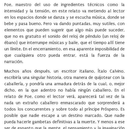
Poe, maestro del uso de ingredientes técnicos como la
intensidad y la tensión, en este relato va metiendo al lector
en los espacios donde se danza y se escucha música, donde se
bebe y pasa bueno. Pero va dando puntadas, muy sutiles, con
elementos que pueden sugerir que algo más puede suceder,
que no es gratuito el sonido del reloj de péndulo (un reloj de
ébano) que interrumpe músicas y baile, que el tiempo allí tiene
un límite. En el encerramiento, en esa aparente imposibilidad de
que cualquiera otro pueda entrar, está la fuerza de la
narración.
Muchos años después, un escritor italiano, Ítalo Calvino,
escribiría una singular historia, otra manera de quijotear con la
caballería, y pondría una armadura detrás de la cual, o, mejor
dicho, en la que adentro no había ningún caballero. En el
relato de Poe, como el lector verá, aparecerá tal vez de la
nada un extraño caballero enmascarado que sorprenderá a
todos los concurrentes y sobre todo al príncipe Próspero. Es
posible que nadie escape a un destino marcado. Que nadie
pueda hacerle gambetas definitivas a la muerte. Y menos a ese
ser de espanto que la mente, el pensamiento y la imaginación