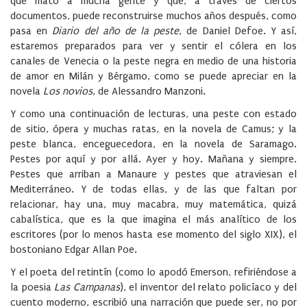
que mató a mucha gente y que, a través de ciertos
documentos, puede reconstruirse muchos años después, como
pasa en
Diario del año de la peste
, de Daniel Defoe. Y así,
estaremos preparados para ver y sentir el cólera en los
canales de Venecia o la peste negra en medio de una historia
de amor en Milán y Bérgamo, como se puede apreciar en la
novela
Los novios
, de Alessandro Manzoni.
Y como una continuación de lecturas, una peste con estado
de sitio, ópera y muchas ratas, en la novela de Camus; y la
peste blanca, enceguecedora, en la novela de Saramago.
Pestes por aquí y por allá. Ayer y hoy. Mañana y siempre.
Pestes que arriban a Manaure y pestes que atraviesan el
Mediterráneo. Y de todas ellas, y de las que faltan por
relacionar, hay una, muy macabra, muy matemática, quizá
cabalística, que es la que imagina el más analítico de los
escritores (por lo menos hasta ese momento del siglo XIX), el
bostoniano Edgar Allan Poe.
Y el poeta del retintín (como lo apodó Emerson, refiriéndose a
la poesia
Las Campanas
), el inventor del relato policíaco y del
cuento moderno, escribió una narración que puede ser, no por