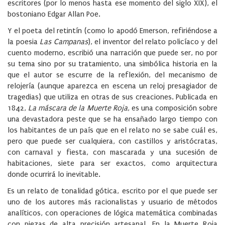
escritores (por lo menos hasta ese momento del siglo XIX), el
bostoniano Edgar Allan Poe.
Y el poeta del retintín (como lo apodó Emerson, refiriéndose a
la poesia
Las Campanas
), el inventor del relato policíaco y del
cuento moderno, escribió una narración que puede ser, no por
su tema sino por su tratamiento, una simbólica historia en la
que el autor se escurre de la reflexión, del mecanismo de
relojería (aunque aparezca en escena un reloj presagiador de
tragedias) que utiliza en otras de sus creaciones. Publicada en
1842,
La máscara de la Muerte Roja
, es una composición sobre
una devastadora peste que se ha ensañado largo tiempo con
los habitantes de un país que en el relato no se sabe cuál es,
pero que puede ser cualquiera, con castillos y aristócratas,
con carnaval y fiesta, con mascarada y una sucesión de
habitaciones, siete para ser exactos, como arquitectura
donde ocurrirá lo inevitable.
Es un relato de tonalidad gótica, escrito por el que puede ser
uno de los autores más racionalistas y usuario de métodos
analíticos, con operaciones de lógica matemática combinadas
con piezas de alta precisión artesanal. En la Muerte Roja