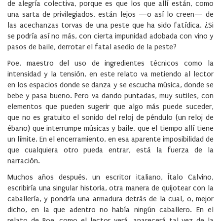
de alegría colectiva, porque es que los que allí están, como
una sarta de privilegiados, están lejos —o así lo creen— de
las acechanzas torvas de una peste que ha sido fatídica. ¿Si
se podría así no más, con cierta impunidad adobada con vino y
pasos de baile, derrotar el fatal asedio de la peste?
Poe, maestro del uso de ingredientes técnicos como la
intensidad y la tensión, en este relato va metiendo al lector
en los espacios donde se danza y se escucha música, donde se
bebe y pasa bueno. Pero va dando puntadas, muy sutiles, con
elementos que pueden sugerir que algo más puede suceder,
que no es gratuito el sonido del reloj de péndulo (un reloj de
ébano) que interrumpe músicas y baile, que el tiempo allí tiene
un límite. En el encerramiento, en esa aparente imposibilidad de
que cualquiera otro pueda entrar, está la fuerza de la
narración.
Muchos años después, un escritor italiano, Ítalo Calvino,
escribiría una singular historia, otra manera de quijotear con la
caballería, y pondría una armadura detrás de la cual, o, mejor
dicho, en la que adentro no había ningún caballero. En el
relato de Poe, como el lector verá, aparecerá tal vez de la