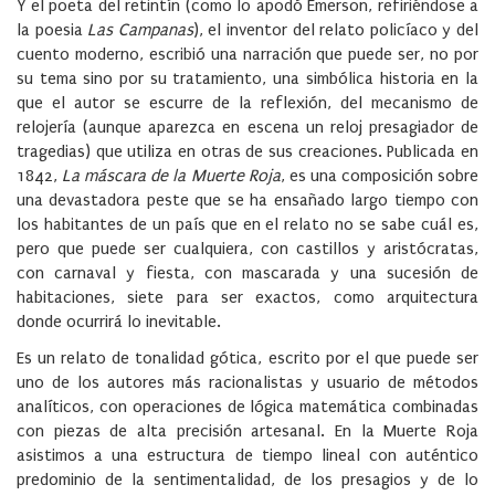
Y el poeta del retintín (como lo apodó Emerson, refiriéndose a
la poesia
Las Campanas
), el inventor del relato policíaco y del
cuento moderno, escribió una narración que puede ser, no por
su tema sino por su tratamiento, una simbólica historia en la
que el autor se escurre de la reflexión, del mecanismo de
relojería (aunque aparezca en escena un reloj presagiador de
tragedias) que utiliza en otras de sus creaciones. Publicada en
1842,
La máscara de la Muerte Roja
, es una composición sobre
una devastadora peste que se ha ensañado largo tiempo con
los habitantes de un país que en el relato no se sabe cuál es,
pero que puede ser cualquiera, con castillos y aristócratas,
con carnaval y fiesta, con mascarada y una sucesión de
habitaciones, siete para ser exactos, como arquitectura
donde ocurrirá lo inevitable.
Es un relato de tonalidad gótica, escrito por el que puede ser
uno de los autores más racionalistas y usuario de métodos
analíticos, con operaciones de lógica matemática combinadas
con piezas de alta precisión artesanal. En la Muerte Roja
asistimos a una estructura de tiempo lineal con auténtico
predominio de la sentimentalidad, de los presagios y de lo