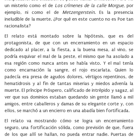
un misterio como el de
Los crímenes de la calle Morgue
, por
ejemplo, ni como el de
Metzengerstein
. Es la presencia
ineludible de la muerte. ¿Por qué en este cuento no es Poe tan
racionalista?
El relato está montado sobre la hipótesis, que es del
protagonista, de que con un encerramiento en un espacio
dedicado al placer, a la fiesta, a la buena mesa, al vino, se
podría esquivar el mal de la peste, el mismo que ha asolado a
esa región como nunca antes se había visto. Y el mal tenía
como encarnación la sangre, el rojo escarlata. Quien lo
padecía era presa de agudos dolores, vértigos repentinos, de
hematidrosis y al fin de tantas miserias y miedos advenía la
muerte. El príncipe Próspero, calificado de intrépido y sagaz, al
ver que sus dominios estaban quedando sin gente llamó a mil
amigos, entre caballeros y damas de su elegante corte y, con
ellos, se marchó a un encierro en una abadía bien fortificada.
El relato va mostrando cómo se logra un encerramiento
seguro, una fortificación sólida, como previsión de que, fuera
de los que allí se hallan, no pueda entrar nadie. Puertas de