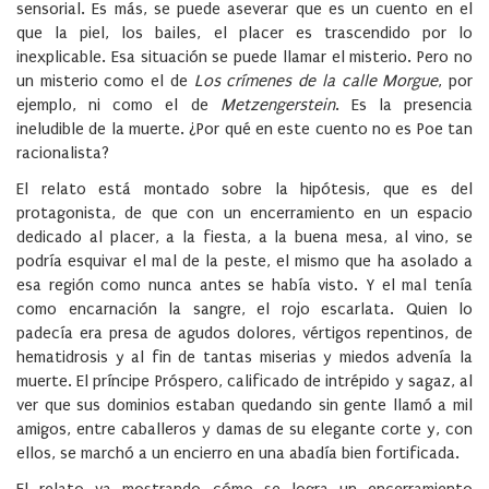
sensorial. Es más, se puede aseverar que es un cuento en el
que la piel, los bailes, el placer es trascendido por lo
inexplicable. Esa situación se puede llamar el misterio. Pero no
un misterio como el de
Los crímenes de la calle Morgue
, por
ejemplo, ni como el de
Metzengerstein
. Es la presencia
ineludible de la muerte. ¿Por qué en este cuento no es Poe tan
racionalista?
El relato está montado sobre la hipótesis, que es del
protagonista, de que con un encerramiento en un espacio
dedicado al placer, a la fiesta, a la buena mesa, al vino, se
podría esquivar el mal de la peste, el mismo que ha asolado a
esa región como nunca antes se había visto. Y el mal tenía
como encarnación la sangre, el rojo escarlata. Quien lo
padecía era presa de agudos dolores, vértigos repentinos, de
hematidrosis y al fin de tantas miserias y miedos advenía la
muerte. El príncipe Próspero, calificado de intrépido y sagaz, al
ver que sus dominios estaban quedando sin gente llamó a mil
amigos, entre caballeros y damas de su elegante corte y, con
ellos, se marchó a un encierro en una abadía bien fortificada.