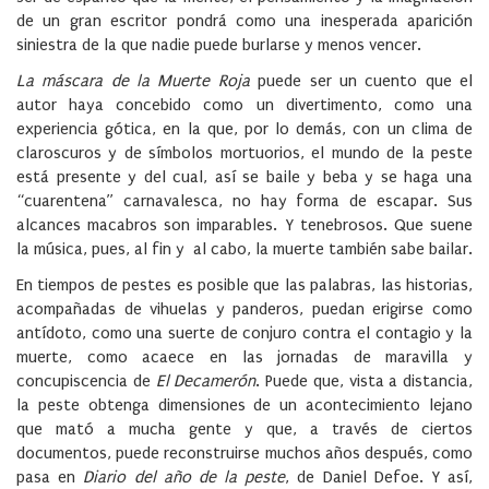
de un gran escritor pondrá como una inesperada aparición
siniestra de la que nadie puede burlarse y menos vencer.
La máscara de la Muerte Roja
puede ser un cuento que el
autor haya concebido como un divertimento, como una
experiencia gótica, en la que, por lo demás, con un clima de
claroscuros y de símbolos mortuorios, el mundo de la peste
está presente y del cual, así se baile y beba y se haga una
“cuarentena” carnavalesca, no hay forma de escapar. Sus
alcances macabros son imparables. Y tenebrosos. Que suene
la música, pues, al fin y al cabo, la muerte también sabe bailar.
En tiempos de pestes es posible que las palabras, las historias,
acompañadas de vihuelas y panderos, puedan erigirse como
antídoto, como una suerte de conjuro contra el contagio y la
muerte, como acaece en las jornadas de maravilla y
concupiscencia de
El Decamerón
. Puede que, vista a distancia,
la peste obtenga dimensiones de un acontecimiento lejano
que mató a mucha gente y que, a través de ciertos
documentos, puede reconstruirse muchos años después, como
pasa en
Diario del año de la peste
, de Daniel Defoe. Y así,