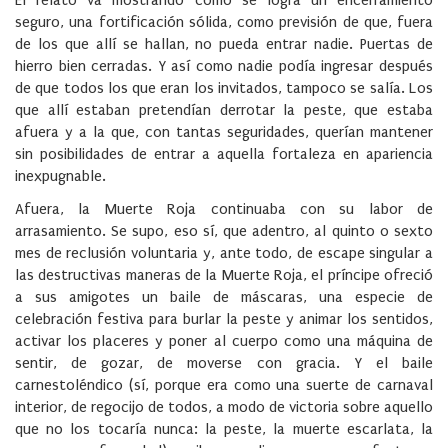
El relato va mostrando cómo se logra un encerramiento
seguro, una fortificación sólida, como previsión de que, fuera
de los que allí se hallan, no pueda entrar nadie. Puertas de
hierro bien cerradas. Y así como nadie podía ingresar después
de que todos los que eran los invitados, tampoco se salía. Los
que allí estaban pretendían derrotar la peste, que estaba
afuera y a la que, con tantas seguridades, querían mantener
sin posibilidades de entrar a aquella fortaleza en apariencia
inexpugnable.
Afuera, la Muerte Roja continuaba con su labor de
arrasamiento. Se supo, eso sí, que adentro, al quinto o sexto
mes de reclusión voluntaria y, ante todo, de escape singular a
las destructivas maneras de la Muerte Roja, el príncipe ofreció
a sus amigotes un baile de máscaras, una especie de
celebración festiva para burlar la peste y animar los sentidos,
activar los placeres y poner al cuerpo como una máquina de
sentir, de gozar, de moverse con gracia. Y el baile
carnestoléndico (sí, porque era como una suerte de carnaval
interior, de regocijo de todos, a modo de victoria sobre aquello
que no los tocaría nunca: la peste, la muerte escarlata, la