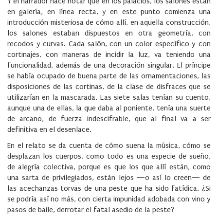
Y el narrador hace notar que en los palacios, los salones están
en galería, en línea recta, y en este punto comienza una
introducción misteriosa de cómo allí, en aquella construcción,
los salones estaban dispuestos en otra geometría, con
recodos y curvas. Cada salón, con un color específico y con
cortinajes, con maneras de incidir la luz, va teniendo una
funcionalidad, además de una decoración singular. El príncipe
se había ocupado de buena parte de las ornamentaciones, las
disposiciones de las cortinas, de la clase de disfraces que se
utilizarían en la mascarada. Las siete salas tenían su cuento,
aunque una de ellas, la que daba al poniente, tenía una suerte
de arcano, de fuerza indescifrable, que al final va a ser
definitiva en el desenlace.
En el relato se da cuenta de cómo suena la música, cómo se
desplazan los cuerpos, como todo es una especie de sueño,
de alegría colectiva, porque es que los que allí están, como
una sarta de privilegiados, están lejos —o así lo creen— de
las acechanzas torvas de una peste que ha sido fatídica. ¿Si
se podría así no más, con cierta impunidad adobada con vino y
pasos de baile, derrotar el fatal asedio de la peste?