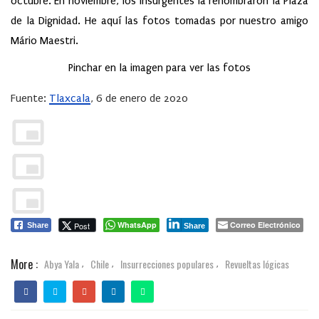
octubre. En noviembre, los insurgentes la renombraron la Plaza
de la Dignidad. He aquí las fotos tomadas por nuestro amigo
Mário Maestri.
Pinchar en la imagen para ver las fotos
Fuente:
Tlaxcala
, 6 de enero de 2020
WhatsApp
Correo Electrónico
Post
Share
Share
More :
Abya Yala
Chile
Insurrecciones populares
Revueltas lógicas
,
,
,