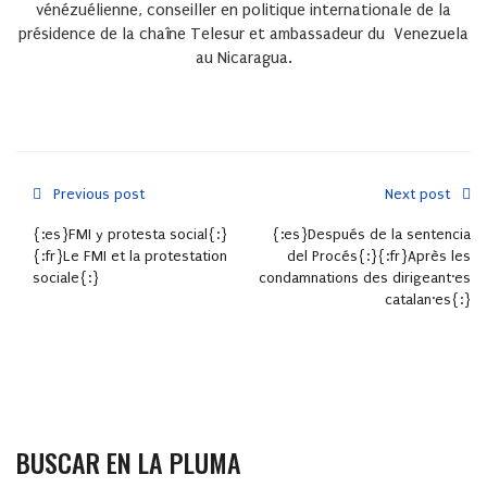
vénézuélienne, conseiller en politique internationale de la
présidence de la chaîne Telesur et ambassadeur du Venezuela
au Nicaragua.
Previous post
Next post
{:es}FMI y protesta social{:}
{:es}Después de la sentencia
{:fr}Le FMI et la protestation
del Procés{:}{:fr}Après les
sociale{:}
condamnations des dirigeant·es
catalan·es{:}
BUSCAR EN LA PLUMA