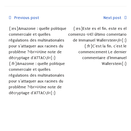
Previous post
Next post
{:es}Amazonie : quelle politique
{:es}Este es el fin, este es el
commerciale et quelles
comienzo <i>El último comentario
régulations des multinationales
de Immanuel Wallerstein</i>{:}
pour s’attaquer aux racines du
{:fr}C'est la fin, c'est le
problème ?<br><i>Une note de
commencement Le dernier
décryptage d'ATTAC</i>{:}
commentaire d’Immanuel
{:fr}Amazonie : quelle politique
Wallerstein{:}
commerciale et quelles
régulations des multinationales
pour s’attaquer aux racines du
problème ?<br><i>Une note de
décryptage d'ATTAC</i>{:}