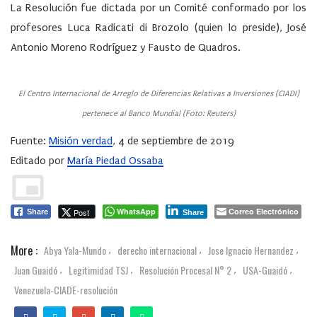
La Resolución fue dictada por un Comité conformado por los
profesores Luca Radicati di Brozolo (quien lo preside), José
Antonio Moreno Rodríguez y Fausto de Quadros.
El Centro Internacional de Arreglo de Diferencias Relativas a Inversiones (CIADI)
pertenece al Banco Mundial (Foto: Reuters)
Fuente:
Misión verdad
, 4 de septiembre de 2019
Editado por
María Piedad Ossaba
WhatsApp
Correo Electrónico
Post
Share
Share
More :
Abya Yala-Mundo
derecho internacional
Jose Ignacio Hernandez
,
,
,
Juan Guaidó
Legitimidad TSJ
Resolución Procesal N° 2
USA-Guaidó
,
,
,
,
Venezuela-CIADE-resolución