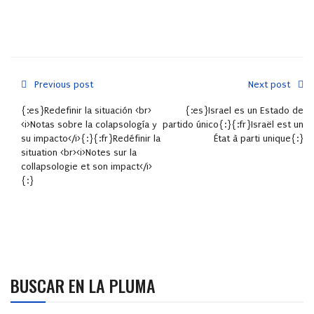
Previous post
Next post
{:es}Redefinir la situación <br>
{:es}Israel es un Estado de
<i>Notas sobre la colapsología y
partido único{:}{:fr}Israël est un
su impacto</i>{:}{:fr}Redéfinir la
État à parti unique{:}
situation <br><i>Notes sur la
collapsologie et son impact</i>
{:}
BUSCAR EN LA PLUMA