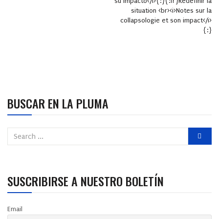
su impacto</i>{:}{:fr}Redéfinir la
situation <br><i>Notes sur la
collapsologie et son impact</i>
{:}
BUSCAR EN LA PLUMA
SUSCRIBIRSE A NUESTRO BOLETÍN
Email