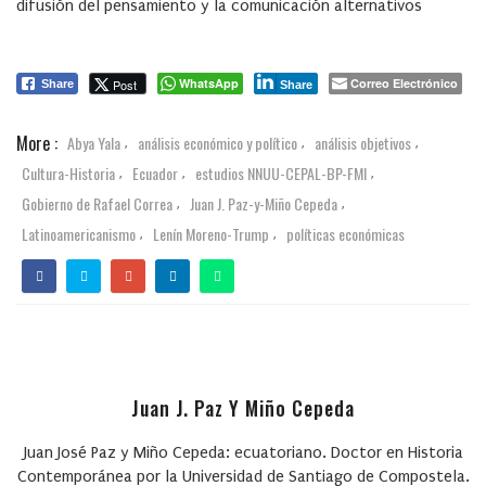
difusión del pensamiento y la comunicación alternativos
WhatsApp
Correo Electrónico
Post
Share
Share
More :
Abya Yala
análisis económico y político
análisis objetivos
,
,
,
Cultura-Historia
Ecuador
estudios NNUU-CEPAL-BP-FMI
,
,
,
Gobierno de Rafael Correa
Juan J. Paz-y-Miño Cepeda
,
,
Latinoamericanismo
Lenín Moreno-Trump
políticas económicas
,
,
Juan J. Paz Y Miño Cepeda
Juan José Paz y Miño Cepeda: ecuatoriano. Doctor en Historia
Contemporánea por la Universidad de Santiago de Compostela.