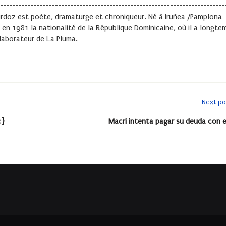
---------------------------------------------------------------------------
lúrdoz est poète, dramaturge et chroniqueur. Né à Iruñea /Pamplona
is en 1981 la nationalité de la République Dominicaine, où il a longte
laborateur de La Pluma.
Next po
:}
Macri intenta pagar su deuda con e