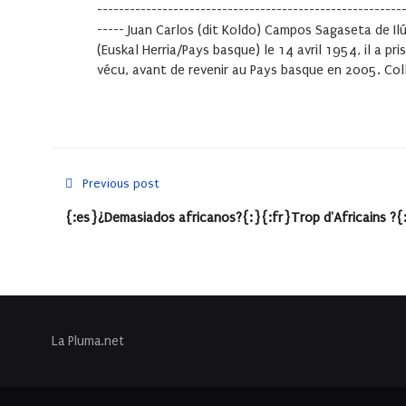
--------------------------------------------------------
----- Juan Carlos (dit Koldo) Campos Sagaseta de I
(Euskal Herria/Pays basque) le 14 avril 1954, il a pr
vécu, avant de revenir au Pays basque en 2005. Col
Previous post
{:es}¿Demasiados africanos?{:}{:fr}Trop d'Africains ?{
La Pluma.net