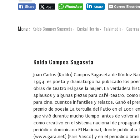
WhatsApp
Correo Electrón
Post
Share
Share
More :
Koldo Campos Sagaseta
Euskal Herria
Falsimedia
Guerras 
,
,
,
Koldo Campos Sagaseta
Juan Carlos (Koldo) Campos Sagaseta de Ilúrdoz Naci
1954, es poeta y dramaturgo ha publicado los poem
obras de teatro ¡Hágase la mujer!, La verdadera hist
aplausos y algunas piezas para café-teatro, como L
para cine, cuentos infantiles y relatos. Ganó el pr
premio de poesía La tertulia del Patio en el 2001 e
que vivió durante mucho tiempo, antes de volver al
como creativo en el sistema nacional de propagand
periódico dominicano El Nacional, donde publicaba 
(www.gara.net) (País Vasco) y en el periódico bras