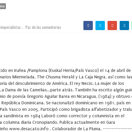
ico
imperialistas
Paz de los cementerios
,
do en Iruñea /Pamplona (Euskal Herria/País Vasco) el 14 de abril de
arios Miermelada, The Chusma Herald y La Caja Negra, así como la
oria del descubrimiento de América, El rey Necio, La mujer de los
a Dama de las Camelias...parte atrás. También ha escrito algún gui
emio de poesía Gregorio Aguilar Barea en Nicaragua, (1984) y obtuvo 
n República Dominicana. Se nacionalizó dominicano en 1981, país en 
 País Vasco en 2005, Participó como brigadista alfabetizador y trab
a sandinista en 1984 Laboró como corrector y columnista en el
la columna diaria Cronopiando. Publica actualmente en Gara
ileño www.desacato.info . Colaborador de La Pluma. ----------------