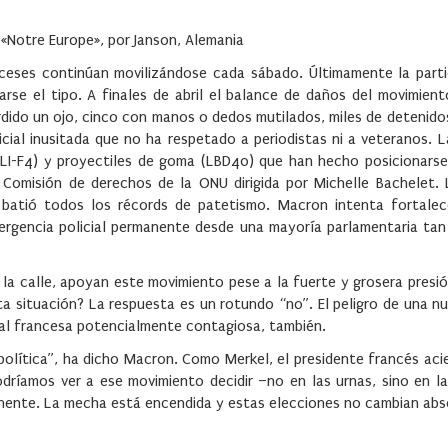
«Notre Europe», por Janson, Alemania
ceses continúan movilizándose cada sábado. Últimamente la parti
rse el tipo. A finales de abril el balance de daños del movimient
rdido un ojo, cinco con manos o dedos mutilados, miles de detenid
cial inusitada que no ha respetado a periodistas ni a veteranos. L
(GLI-F4) y proyectiles de goma (LBD40) que han hecho posicionarse
a Comisión de derechos de la ONU dirigida por Michelle Bachelet.
batió todos los récords de patetismo. Macron intenta fortalec
mergencia policial permanente desde una mayoría parlamentaria tan
 la calle, apoyan este movimiento pese a la fuerte y grosera presi
ta situación? La respuesta es un rotundo “no”. El peligro de una n
cial francesa potencialmente contagiosa, también.
política”, ha dicho Macron. Como Merkel, el presidente francés ac
dríamos ver a ese movimiento decidir –no en las urnas, sino en la
ntinente. La mecha está encendida y estas elecciones no cambian a