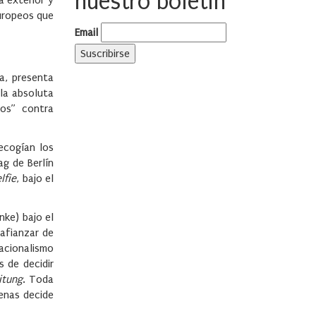
nuestro boletín
a exterior y
europeos que
Email
a, presenta
la absoluta
eos” contra
ecogían los
ag de Berlín
lfie
, bajo el
nke) bajo el
 afianzar de
acionalismo
 de decidir
itung
. Toda
enas decide