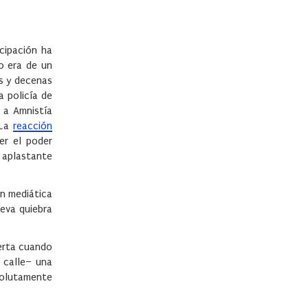
cipación ha
o era de un
os y decenas
a policía de
 a Amnistía
 La
reacción
er el poder
 aplastante
ón mediática
ueva quiebra
ierta cuando
 calle– una
bsolutamente