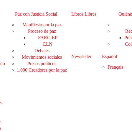
Paz con Justicia Social
Libros Libres
Quiéne
Manifiesto por la paz
Proceso de paz
Red
FARC-EP
Polí
ELN
Col
Debates
Newsletter
Español
Movimientos sociales
ado
Presos políticos
Français
1.000 Creadores por la paz
s
e
a