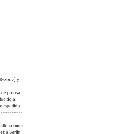
88-2002) y
 de prensa
ducido al
 despedido
------------
vaillé comme
et à Berlin-