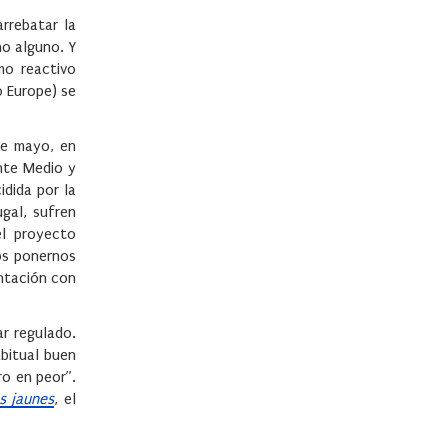
arrebatar la
o alguno. Y
mo reactivo
o Europe) se
de mayo, en
nte Medio y
idida por la
ugal, sufren
el proyecto
os ponernos
ontación con
ar regulado.
abitual buen
ro en peor”.
ts jaunes
, el