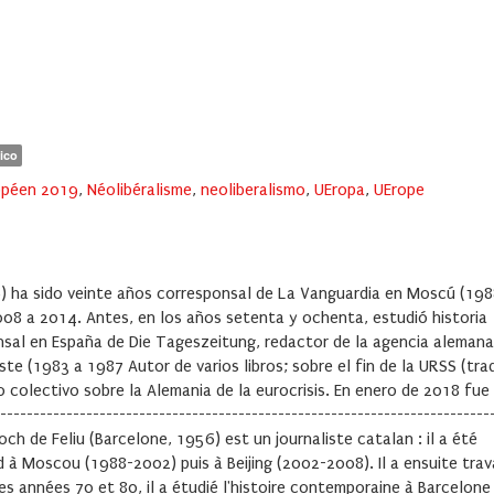
ico
opéen 2019
,
Néolibéralisme
,
neoliberalismo
,
UEropa
,
UErope
56) ha sido veinte años corresponsal de La Vanguardia en Moscú (19
008 a 2014. Antes, en los años setenta y ochenta, estudió historia
sal en España de Die Tageszeitung, redactor de la agencia alemana
e (1983 a 1987 Autor de varios libros; sobre el fin de la URSS (tra
 colectivo sobre la Alemania de la eurocrisis. En enero de 2018 fue
------------------------------------------------------------------------
 Poch de Feliu (Barcelone, 1956) est un journaliste catalan : il a été
 à Moscou (1988-2002) puis à Beijing (2002-2008). Il a ensuite tra
 années 70 et 80, il a étudié l'histoire contemporaine à Barcelone 