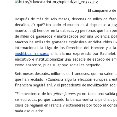
El campanero de 
Después de más de seis meses, decenas de miles de fran
decaído. ¿Y qué? No todo el mundo está dispuesto a juga
muerto, 248 heridos en la cabeza, 23 personas que han pe
de miles de gaseados y maltratados por una violencia poli
Macron ha utilizado granadas explosivas antidisturbios 
Internacional, la Liga de los Derechos del Hombre y a l
mediática francesa
a la alarma expresada por Bachelet 
ejecutivo e institucionalizar una especie de estado de e
como aparente, pues su apoyo social es pequeño.
Seis meses después, millones de franceses, que no salen a
que han recibido. ¿Cambiará algo la elección europea a es
financiera seguirá ahí, y el precedente de movilización so
“El movimiento de los
gilets jaunes
ya no tiene una salida 
se equivoca, porque cuando la banca vuelva a pinchar, po
crisis de régimen en Francia y extenderse por todo el co
nada ese cuadro.