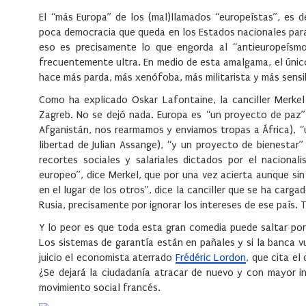
El “más Europa” de los (mal)llamados “europeístas”, es de
poca democracia que queda en los Estados nacionales para
eso es precisamente lo que engorda al “antieuropeísmo
frecuentemente ultra. En medio de esta amalgama, el único 
hace más parda, más xenófoba, más militarista y más sensi
Como ha explicado Oskar Lafontaine, la canciller Merkel
Zagreb. No se dejó nada. Europa es “un proyecto de paz”
Afganistán, nos rearmamos y enviamos tropas a África), “
libertad de Julian Assange), “y un proyecto de bienestar”
recortes sociales y salariales dictados por el naciona
europeo”, dice Merkel, que por una vez acierta aunque s
en el lugar de los otros”, dice la canciller que se ha car
Rusia, precisamente por ignorar los intereses de ese país.
Y lo peor es que toda esta gran comedia puede saltar por 
Los sistemas de garantía están en pañales y si la banca v
juicio el economista aterrado
Frédéric Lordon
, que cita el
¿Se dejará la ciudadanía atracar de nuevo y con mayor 
movimiento social francés.