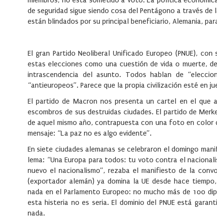
miembros, no está sometido a voto. La política económica y
de seguridad sigue siendo cosa del Pentágono a través de
están blindados por su principal beneficiario, Alemania, p
El gran Partido Neoliberal Unificado Europeo (PNUE), co
estas elecciones como una cuestión de vida o muerte, d
intrascendencia del asunto. Todos hablan de “eleccion
“antieuropeos”. Parece que la propia civilización esté en ju
El partido de Macron nos presenta un cartel en el que 
escombros de sus destruidas ciudades. El partido de Merke
de aquel mismo año, contrapuesta con una foto en color d
mensaje: “La paz no es algo evidente”.
En siete ciudades alemanas se celebraron el domingo manif
lema: “Una Europa para todos: tu voto contra el nacionali
nuevo el nacionalismo”, rezaba el manifiesto de la conv
(exportador alemán) ya domina la UE desde hace tiempo, 
nada en el Parlamento Europeo: no mucho más de 100 dip
esta histeria no es seria. El dominio del PNUE está gar
nada.