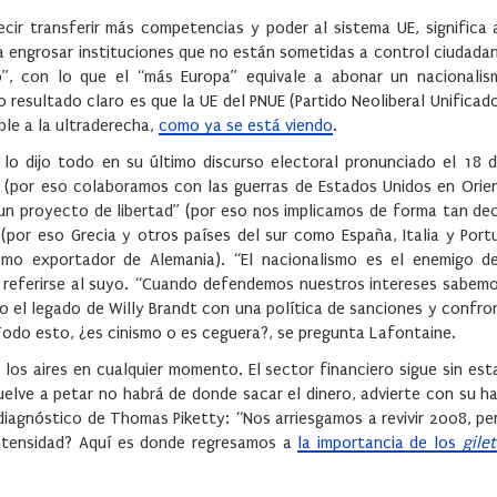
cir transferir más competencias y poder al sistema UE, significa 
 engrosar instituciones que no están sometidas a control ciudadan
”, con lo que el “más Europa” equivale a abonar un nacionalis
resultado claro es que la UE del PNUE (Partido Neoliberal Unificad
ble a la ultraderecha,
como ya se está viendo
.
 lo dijo todo en su último discurso electoral pronunciado el 18 
 (por eso colaboramos con las guerras de Estados Unidos en Orie
un proyecto de libertad” (por eso nos implicamos de forma tan dec
 (por eso Grecia y otros países del sur como España, Italia y Port
lismo exportador de Alemania). “El nacionalismo es el enemigo d
in referirse al suyo. “Cuando defendemos nuestros intereses sabem
gado el legado de Willy Brandt con una política de sanciones y confr
 Todo esto, ¿es cinismo o es ceguera?, se pregunta Lafontaine.
los aires en cualquier momento. El sector financiero sigue sin est
uelve a petar no habrá de donde sacar el dinero, advierte con su h
 diagnóstico de Thomas Piketty: “Nos arriesgamos a revivir 2008, pe
intensidad? Aquí es donde regresamos a
la importancia de los
gile