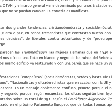
 monetaria la deciden los bancos, el BCE y la Comisión, la polític
 la OTAN, y el marco general viene determinado por unos tratados 
ara que no se puedan cambiar. La comedia es manifiesta.
n sus dos grandes tendencias, cristianodemócrata y socialdemócrat
e guerra o paz, en tonos tremendistas que contrastan mucho con 
es decisivas”, de liberales contra autoritarios y de “proeurop
ego.
aparecen las
Trümmerfrauen
, las mujeres alemanas que en 1945 r
l nos ofrece una foto en blanco y negro de las ruinas del Reichst
el mismo edificio ya restaurado y con una pareja que se hace un
se
estaciones “europeístas” (socialdemócratas, verdes y hasta Die Li
smo”. “Nacionalistas y ultraderechistas quieren acabar con la UE y
ocatoria. Es un mensaje doblemente confuso, primero porque el n
y segundo porque, según encuestas, los ultras seguirán bien lejos
utados sobre un total de 751, según el
Frankfurter Allgemeine Ze
antizado en el próximo Parlamento Europeo, que de todas formas ap