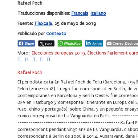
Rafael Poch
Traducciones disponibles:
Français
Italiano
Fuente:
Tlaxcala
, 25 de mayo de 2019
Publicado por
Contexto
WhatsApp
Correo Electrón
Post
Share
Share
More :
Elecciones europeas 2019
,
Élections Parlement eur
Rafael Poch
El periodista catalán Rafael Poch de Feliu (Barcelona, 19
Pekín (2002-2008). Luego fue corresponsal en Berlín, de 2
contemporánea en Barcelona y Berlín Oeste, fue correspon
DPA en Hamburgo y corresponsal itinerante en Europa del Est
ruso, chino y portugués), sobre China, y un pequeño ensayo
como corresponsal de La Vanguardia en París. -----------------
------------------------------------------------------- Rafael
correspondant pendant vingt ans de La Vanguardia, d'abord
correspondant à Berlin de 2008 à 2014. Auparavant, dans les