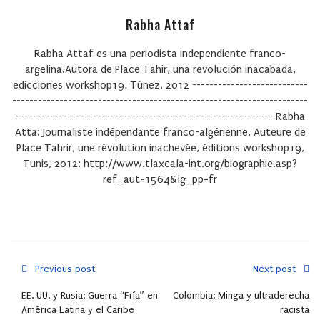
Rabha Attaf
Rabha Attaf es una periodista independiente franco-
argelina.Autora de Place Tahir, una revolución inacabada,
edicciones workshop19, Túnez, 2012 ---------------------------
---------------------------------------------------------------------
------------------------------------------------------------ Rabha
Atta: Journaliste indépendante franco-algérienne. Auteure de
Place Tahrir, une révolution inachevée, éditions workshop19,
Tunis, 2012: http://www.tlaxcala-int.org/biographie.asp?
ref_aut=1564&lg_pp=fr
Previous post
Next post
EE. UU. y Rusia: Guerra “Fría” en
Colombia: Minga y ultraderecha
América Latina y el Caribe
racista