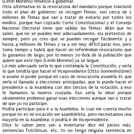
(Lenín Moreno) renunció a gobernar.
Otra alternativa es la revocatoria del mandato porque traicionó
todo el plan de gobierno; se recogen firmas, son cerca de 2
millones de firmas que van a tratar de evitarlo por todos los
medios, porque han coptado Corte Constitucional y el Consejo
Nacional Electoral tiene que validar las firmas; dirán que no
valen, que no se pueden leer adecuadamente, los pretextos de
siempre, pero yo creo que se pueden recoger fácilmente 3 y
hasta 4 millones de firmas y va a ser muy difícil parar eso, pero
toma tiempo y habrá que hacer un referéndum revocatorio que
lo ganamos de largo, por lo menos 70-80% de la población que
quiere que este tipo (Lenín Moreno) ya se largue.
Lo más adecuado sería lo que contempla la Constitución, y sería
lo que tendría que hacer el Vicepresidente (Otto Sonnenholzner)
si asume el poder porque en caso de revocatoria asumiría él, que
sería el llamado a elecciones anticipadas, que lo puede hacer el
presidente o la Asamblea con dos tercios de la votación, a eso
le llamamos la muerte cruzada. Eso sería lo ideal porque
obviamente podemos ganar esas elecciones aunque van a tratar
de que yo no participe.
Podría participar para ir a la Asamblea, lo cual me cuesta mucho
porque no es mi vocación ser asambleísta, pero necesitamos una
mayoría en la Asamblea; o podría ir de Vicepresidente.
Ellos lo saben pero van a inventarse diez mil juicios más,
sentencias folclóricas, etc. Yo no tengo ninguna sentencia en