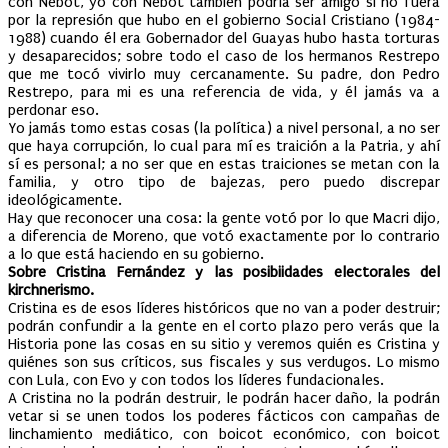
con Nebot, yo con Nebot también podría ser amigo si no fuera
por la represión que hubo en el gobierno Social Cristiano (1984-
1988) cuando él era Gobernador del Guayas hubo hasta torturas
y desaparecidos; sobre todo el caso de los hermanos Restrepo
que me tocó vivirlo muy cercanamente. Su padre, don Pedro
Restrepo, para mi es una referencia de vida, y él jamás va a
perdonar eso.
Yo jamás tomo estas cosas (la política) a nivel personal, a no ser
que haya corrupción, lo cual para mí es traición a la Patria, y ahí
sí es personal; a no ser que en estas traiciones se metan con la
familia, y otro tipo de bajezas, pero puedo discrepar
ideológicamente.
Hay que reconocer una cosa: la gente votó por lo que Macri dijo,
a diferencia de Moreno, que votó exactamente por lo contrario
a lo que está haciendo en su gobierno.
Sobre Cristina Fernández y las posibiidades electorales del
kirchnerismo.
Cristina es de esos líderes históricos que no van a poder destruir;
podrán confundir a la gente en el corto plazo pero verás que la
Historia pone las cosas en su sitio y veremos quién es Cristina y
quiénes son sus críticos, sus fiscales y sus verdugos. Lo mismo
con Lula, con Evo y con todos los líderes fundacionales.
A Cristina no la podrán destruir, le podrán hacer daño, la podrán
vetar si se unen todos los poderes fácticos con campañas de
linchamiento mediático, con boicot económico, con boicot