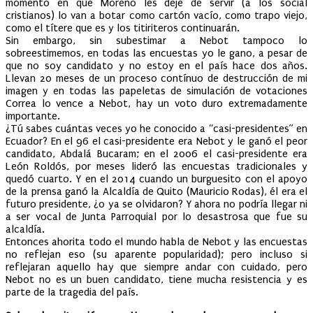
momento en que Moreno les deje de servir (a los social
cristianos) lo van a botar como cartón vacío, como trapo viejo,
como el títere que es y los titiriteros continuarán.
Sin embargo, sin subestimar a Nebot tampoco lo
sobreestimemos, en todas las encuestas yo le gano, a pesar de
que no soy candidato y no estoy en el país hace dos años.
Llevan 20 meses de un proceso contínuo de destrucción de mi
imagen y en todas las papeletas de simulación de votaciones
Correa lo vence a Nebot, hay un voto duro extremadamente
importante.
¿Tú sabes cuántas veces yo he conocido a “casi-presidentes” en
Ecuador? En el 96 el casi-presidente era Nebot y le ganó el peor
candidato, Abdalá Bucaram; en el 2006 el casi-presidente era
León Roldós, por meses lideró las encuestas tradicionales y
quedó cuarto. Y en el 2014 cuando un burguesito con el apoyo
de la prensa ganó la Alcaldía de Quito (Mauricio Rodas), él era el
futuro presidente, ¿o ya se olvidaron? Y ahora no podría llegar ni
a ser vocal de Junta Parroquial por lo desastrosa que fue su
alcaldía.
Entonces ahorita todo el mundo habla de Nebot y las encuestas
no reflejan eso (su aparente popularidad); pero incluso si
reflejaran aquello hay que siempre andar con cuidado, pero
Nebot no es un buen candidato, tiene mucha resistencia y es
parte de la tragedia del país.