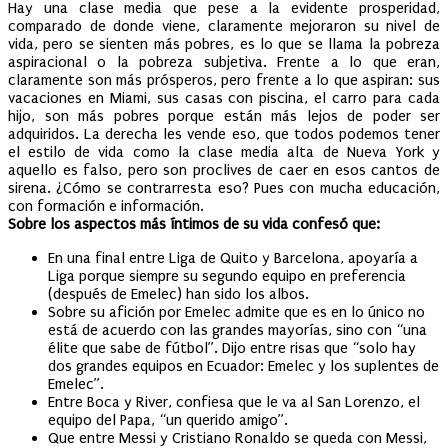
Hay una clase media que pese a la evidente prosperidad,
comparado de donde viene, claramente mejoraron su nivel de
vida, pero se sienten más pobres, es lo que se llama la pobreza
aspiracional o la pobreza subjetiva. Frente a lo que eran,
claramente son más prósperos, pero frente a lo que aspiran: sus
vacaciones en Miami, sus casas con piscina, el carro para cada
hijo, son más pobres porque están más lejos de poder ser
adquiridos. La derecha les vende eso, que todos podemos tener
el estilo de vida como la clase media alta de Nueva York y
aquello es falso, pero son proclives de caer en esos cantos de
sirena. ¿Cómo se contrarresta eso? Pues con mucha educación,
con formación e información.
Sobre los aspectos más íntimos de su vida confesó que:
En una final entre Liga de Quito y Barcelona, apoyaría a
Liga porque siempre su segundo equipo en preferencia
(después de Emelec) han sido los albos.
Sobre su afición por Emelec admite que es en lo único no
está de acuerdo con las grandes mayorías, sino con “una
élite que sabe de fútbol”. Dijo entre risas que “solo hay
dos grandes equipos en Ecuador: Emelec y los suplentes de
Emelec”.
Entre Boca y River, confiesa que le va al San Lorenzo, el
equipo del Papa, “un querido amigo”.
Que entre Messi y Cristiano Ronaldo se queda con Messi,