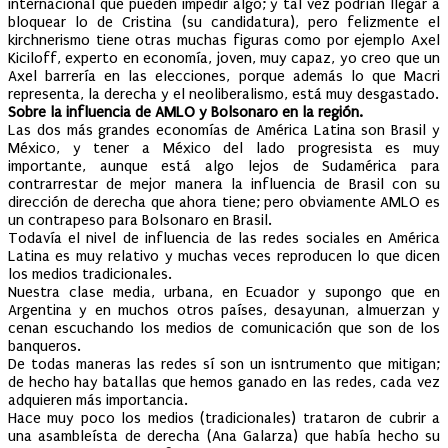
internacional que pueden impedir algo; y tal vez podrían llegar a
bloquear lo de Cristina (su candidatura), pero felizmente el
kirchnerismo tiene otras muchas figuras como por ejemplo Axel
Kiciloff, experto en economía, joven, muy capaz, yo creo que un
Axel barrería en las elecciones, porque además lo que Macri
representa, la derecha y el neoliberalismo, está muy desgastado.
Sobre la influencia de AMLO y Bolsonaro en la región.
Las dos más grandes economías de América Latina son Brasil y
México, y tener a México del lado progresista es muy
importante, aunque está algo lejos de Sudamérica para
contrarrestar de mejor manera la influencia de Brasil con su
dirección de derecha que ahora tiene; pero obviamente AMLO es
un contrapeso para Bolsonaro en Brasil.
Todavía el nivel de influencia de las redes sociales en América
Latina es muy relativo y muchas veces reproducen lo que dicen
los medios tradicionales.
Nuestra clase media, urbana, en Ecuador y supongo que en
Argentina y en muchos otros países, desayunan, almuerzan y
cenan escuchando los medios de comunicación que son de los
banqueros.
De todas maneras las redes sí son un isntrumento que mitigan;
de hecho hay batallas que hemos ganado en las redes, cada vez
adquieren más importancia.
Hace muy poco los medios (tradicionales) trataron de cubrir a
una asambleísta de derecha (Ana Galarza) que había hecho su