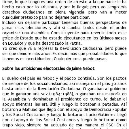
firme, lo que tengo es una orden de arresto a la que nadie le ha
hecho caso por lo arbitraria y por lo ilegal; pero yo tengo mis
derechos ciudadanos en plena vigencia, pero van a meter
cualquier pretexto para no dejarme participar.
Incluso sin dejarme participar tenemos buenas perspectivas de
ganar esas elecciones y ahí si cambia todo; desde el poder
organizar una Asamblea Constituyente para revertir todo este
golpe de Estado que ha estado ejecutando en los últimos meses
en Ecuador y que ha destrozado la Patria.
Yo creo que va a regresar la Revolución Ciudadana, pero puede
ser que demore más años. Es decir, más que probabilidades lo que
tenemos es incertidumbre. Cualquier cosa puede pasar.
Sobre las ambiciones electorales de Jaime Nebot
El dueño del país es Nebot y el pacto continúa. Son los pactos
de siempre de los socialcristianos; así manejaron el país 30 años
hasta antes de la Revolución Ciudadana. O ganaban al gobierno
que lo ganaron una vez (1984-1988), o ganaban una mayoría en
la Asamblea y dominaban al presidente de turno, le daban el
apoyo mientras les era útil y luego lo botaban a patadas. Así
botaron a Mahuad que llegó con el apoyo de Democracia Popular
y los Social Cristianos y luego lo botaron; Lucio Gutiérrez llegó
con el apoyo de los Social Cristianos y luego lo botaron como
trapo viejo, siempre ha actuado de esa manera el PSC. En el