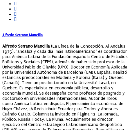
Alfredo Serrano Mancilla
Alfredo Serrano Mancilla
(La Línea de la Concepción, Al Andalus,
1975), "andaluz y cada día, más latinoamericano" es coordinador
para América Latina de la Fundación española Centro de Estudios
Políticos y Sociales (CEPS), además de haber sido profesor de la
Universidad Pablo de Olavide (UPO). Doctor en Economía Aplicada
por la Universidad Autónoma de Barcelona (UAB), España. Realizó
estancias predoctorales en Módena y Bolonia (Italia) y Quebec
(Canadá). Tiene un posdoctorado en la Université Laval, en
Quebec. Es especialista en economía pública, desarrollo y
economía mundial. Se desempeña como profesor de posgrado y
doctorado en universidades internacionales. Autor de libros
como América Latina en disputa, El pensamiento económico de
Hugo Chávez, ¡A Redistribuir! Ecuador para Todos y Ahora es
Cuándo Carajo. Columnista invitado en Página 12, La Jornada,
Público, Russia Today, La Pluma. Actualmente es director
ejecutivo del Centro Estratégico Latinoamericano Geopolítico
(CELAG) y es asesor de Telesur para Economía y Geopolítica en