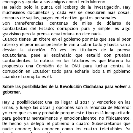
enemigos y ayudar a sus amigos como Lenín Moreno.
Ha salido solo la punta del iceberg de la investigación. Hay
muchísimos documetos y cada vez se descubren más cosas:
compras de vajillas, pagos en efectivo, gastos personales.
Son transferencias, centenas de miles de dólares de
contratistas del Estado; corrupción pura y simple, es algo
gravísimo pero la prensa ecuatoriana no dice nada.
Cuando tienes un títere en el gobierno por más que sea el peor
ratero y el peor incompetente le van a cubrir todo y hasta van a
desviar la atención. Tú ves los titulares de la prensa
ecuatoriana, pese al escándalo que estalló con pruebas
contundentes, la noticia en los titulares es que Moreno ha
propuesto una Comisión de la ONU para luchar contra la
corrupción en Ecuador; todo para echarle lodo a mi gobierno
cuando el corrupto es él.
Sobre las posibilidades de la Revolución Ciudadana para volver a
gobernar.
Hay 4 posibilidades: una es llegar al 2021 y vencerlos en las
urnas, y luego las otras 3 opciones son la renuncia de Moreno;
yo creo que es muy probable porque este tipo está incapacitado
para gobernar mentalmente y emocionalmente, no físicamente.
De hecho ya delegó el gobierno a cuatro Subsecretarios que
nadie conoce; los conocen como los cuatro teletubbies. Ya