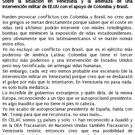
Sobre la situación en Venezuela y la amenaza de una
intervención militar de EE.UU
con el apoyo de Colombia y Brasil.
Pueden provocar conflictos con Colombia y Brasil, no creo que
los gringos se metan directamente porque saben que el coste en
vidas será altísimo; podrán intervenir con misiles teledirigidos,
bombas que minimicen la exposición de vidas estadounidenses,
pero obviamente que los latinoamericanos sí se maten nomás
entre ellos.
Yo no excluyo un conflicto con Brasil, que es el ejército más
poderoso de América Latina; Colombia que tiene el tercer
ejército más poderoso y una intervención de Estados Unidos
pero muy tecnificada, sin arriesgar vidas humanas.
Sin embargo, cada vez veo menos probable ese escenario (de la
intervención militar en Venezuela) porque creo que se desbarató
el golpe por más que lo intentaron. En Venezuela no pasa nada,
es solo bulla mediática.
Lo increíble de gobiernos extranjeros y quién diría, de la misma
Europa, reconociendo a un tipo que se autoproclamó presidente,
es algo inaudito que no tiene ni pies ni cabeza.
Yo me acabo de autoproclamar presidente de España, habla con
Mr. Trump para que me reconozca, no seas malo…
En CELAC somos 33 países y solo 11 han reconocido a Guaidó y
en la OEA fracasaron, en Naciones Unidas también fracasaron y
Venezuela resiste, entonces creo que esa posibilidad de