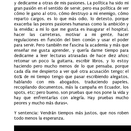
y dedicarme a otras de mis pasiones. La política ha sido mi
gran pasión en el sentido de servir, pero esa política de ver
cómo le gano al otro, cómo destruyo a mi enemigo, cómo
reparto cargos, es lo que más odio, lo detesto, porque
exacerba las peores pasiones humanas como la ambición y
la envidia; a mi lo que me gusta es inaugurar el hospital,
hacer las carreteras, motivar a mi gente, hacer
regulaciones en función del bien común y usar el poder
para servir. Pero también me fascina la academia y más que
enseñar me gusta aprender, y quería darme tiempo para
dedicarme a leer lecturas atrasadas de hace diez años;
retomar un poco la guitarra, escribir libros, y lo estoy
haciendo pero mucho menos de lo que pensaba, porque
cada día me despierto a ver qué otra acusación tengo; el
60% de mi tiempo tengo que pasar escribiendo alegatos,
hablando con mis abogados, traduciendo papeles,
recopilando documentos, más la campaña en Ecuador, los
spots, etc; pero bueno, son pruebas que nos pone la vida y
hay que enfrentarlas con alegría. Hay pruebas mucho
peores y mucho más duras».
Y sentencia: Vendrán tiempos más justos, que nos roben
todo menos la esperanza.