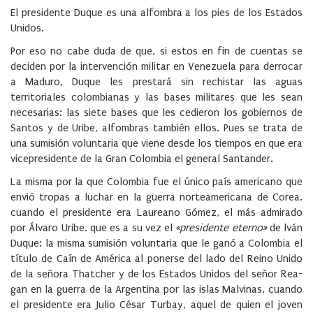
El presidente Duque es una alfombra a los pies de los Estados
Unidos.
Por eso no cabe duda de que, si estos en fin de cuentas se
deciden por la intervención militar en Venezuela para de­rrocar
a Maduro, Duque les prestará sin rechistar las aguas
territoriales colombianas y las bases militares que les sean
necesarias: las siete bases que les cedieron los gobiernos de
Santos y de Uribe, alfombras también ellos. Pues se trata de
una sumisión voluntaria que viene desde los tiempos en que era
vicepresidente de la Gran Colombia el general Santander.
La misma por la que Colom­bia fue el único país americano que
envió tropas a luchar en la guerra norteamericana de Corea.
cuando el presidente era Laureano Gómez, el más admirado
por Álvaro Uribe. que es a su vez el
«presidente eterno»
de lván
Du­que: la misma sumisión volun­taria que le ganó a Colombia el
título de Caín de América al po­nerse del lado del Reino Unido
de la señora Thatcher y de los Estados Unidos del señor Rea­
gan en la guerra de la Argentina por las islas Malvinas, cuando
el presidente era Julio César Turbay, aquel de quien el joven