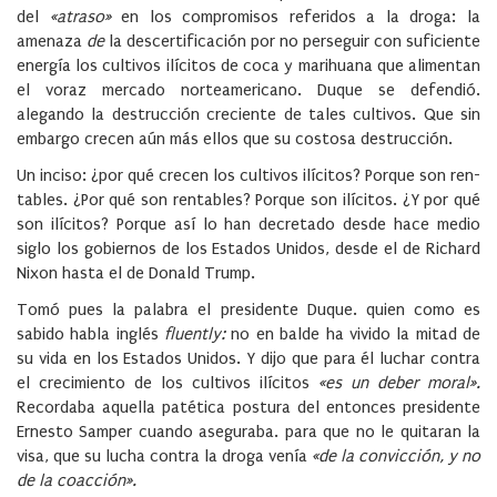
del
«atraso»
en los compromisos referidos a la droga: la
amenaza
de
la descertificación por no perseguir con suficiente
energía los culti­vos ilícitos de coca y marihuana que alimentan
el voraz mercado norteamericano. Duque se de­fendió.
alegando la destrucción creciente de tales cultivos. Que sin
embargo crecen aún más ellos que su costosa destrucción.
Un inciso: ¿por qué crecen los cultivos ilícitos? Porque son ren­
tables. ¿Por qué son rentables? Porque son ilícitos. ¿Y por qué
son ilícitos? Porque así lo han de­cretado desde hace medio
siglo los gobiernos de los Estados Uni­dos, desde el de Richard
Nixon hasta el de Donald Trump.
Tomó pues la palabra el presidente Duque. quien como es
sabido habla inglés
fluently:
no en balde ha vivido la mi­tad de
su vida en los Estados Unidos. Y dijo que para él luchar contra
el crecimiento de los cultivos ilícitos
«es un deber moral».
Recordaba aquella patética postura del enton­ces presidente
Ernesto Samper cuando aseguraba. para que no le quitaran la
visa, que su lucha contra la droga venía
«de la convicción, y no
de la coacción».