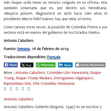
Iván Duque solía tener un retrato colgado en su oficina. Una
sumisión voluntaria que es, por decirlo así, hereditaria.
«Respice polum»,
diagnosticó en latín hace cien años el
presidente Marco Fidel Suárez: hay que mirar al norte.
Como tantas otras veces, la posición de Colombia fren­te a sus
vecinos está en manos del gobierno de los Estados Unidos.
Antonio Caballero
Fuente:
Semana
, 16 de febrero de 2019
Traducciones disponibles:
Français
WhatsApp
Correo Electrónico
Post
Share
Share
More :
Antonio Caballero
,
Colombie-USA-Venezuela
,
Duque-
Trump
,
Duque-Trump-Maduro
,
Entreguismo oligárquico
,
Imperialismo USA
,
USA-Colombia-Venezuela
Antonio Caballero
Antonio Caballero Calderón (Bogotá, 1945) es un escritor y