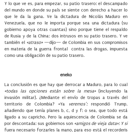
Y lo que ve es, para empezar, su patio trasero: el descampado
del mundo en donde su país se siente con derecho a hacer lo
que le da la gana. Ve la dictadura de Nicolás Maduro en
Venezuela, que no le importa porque sea una dictadura (su
gobierno apoya otras cuantas) sino porque tiene el respaldo
de Rusia y de la China: dos intrusos en su patio trasero. Y ve
también el
«atraso»
—dijo— de Colombia en sus compromisos
en materia de la guerra frontal contra las drogas, impuesta
como una obligación de su patio trasero.
eneko
La conclusión es que hay que derrocar a Maduro, para lo cual
«todas las opciones están sobre la mesa»
(incluyen­do la
invasión militar). ¿Mediante el envío de tropas a tra­vés del
territorio de Colombia? «Ya
veremos’:
respondió Trump,
añadiendo que tenía planes b, c, d y f: o sea, que todo está
ligado a su capricho. Pero la aquiescencia de Co­lombia se da
por descontada: sus gobiernos son
«amigos de vieja data»: Y si
fuera necesario forzarles la mano, para eso está el recorderis