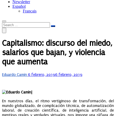
Newsletter
Español
Français
Capitalismo: discurso del miedo,
salarios que bajan, y violencia
que aumenta
Posted
Eduardo Camin
6 febrero, 2019
6 febrero, 2019
on
|
En nuestros días, el ritmo vertiginoso de transformación, del
mundo globalizado, de complicación técnica, de automatización
laboral, de creación científica, de inteligencia artificial, de
mentiras reales y verdades virtuales, nos impone una ráfaga de