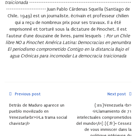
traicionada
--------------------------------------------------------
----------------------
Juan Pablo Cárdenas Squella
(Santiago de
Chile, 1949) est un journaliste, écrivain et professeur chilien
qui a reçu de nombreux prix pour ses travaux. Il a été
emprisonné et torturé sous la dictature de Pinochet. Il est
l'auteur d'une douzaine de livres, parmi lesquels :
Por un Chile
libre
NO a Pinochet
América Latina: Democracias en penumbra
El periodismo comprometido
Contigo en la distancia
Bajo el
agua
Crónicas para incomodar
La democracia traicionada
Previous post
Next post
Detrás de Maduro aparece un
{:es}Venezuela <br>
pueblo movilizado en
<i>Llamamiento de 71
Venezuela<br><i>La trama social
intelectuales comprometidos
chavista</i>
del mundo</i>{:}{:fr}« Cessez
de vous immiscer dans la
politique intérieure du