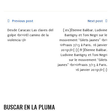
Previous post
Next post
Desde Caracas: Las claves del
{:es}Étienne Balibar, Ludivine
golpe <br><i>El camino de la
Bantigny et Toni Negri sur le
violencia </i>
mouvement “Gilets jaunes” <br>
<i>Praxis 7/13 à Paris, 16 janvier
2019</i>{:}{:fr}Étienne Balibar,
Ludivine Bantigny et Toni Negri
sur le mouvement “Gilets
jaunes” <br><i>Praxis 7/13 à Paris,
16 janvier 2019</i>{:}
BUSCAR EN LA PLUMA