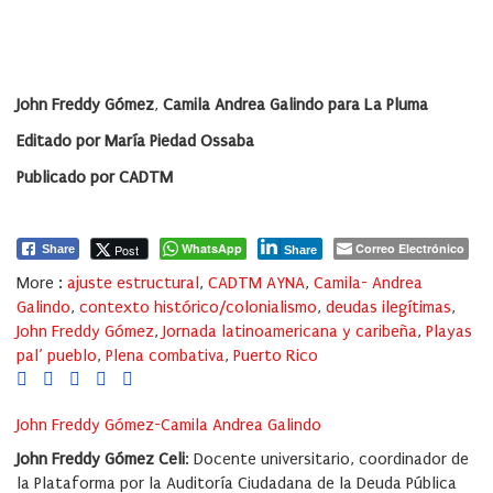
John Freddy Gómez
,
Camila Andrea Galindo para La Pluma
Editado por María Piedad Ossaba
Publicado por CADTM
WhatsApp
Correo Electrónico
Post
Share
Share
More :
ajuste estructural
,
CADTM AYNA
,
Camila- Andrea
Galindo
,
contexto histórico/colonialismo
,
deudas ilegítimas
,
John Freddy Gómez
,
Jornada latinoamericana y caribeña
,
Playas
pal’ pueblo
,
Plena combativa
,
Puerto Rico
John Freddy Gómez-Camila Andrea Galindo
John Freddy Gómez Celi
: Docente universitario, coordinador de
la Plataforma por la Auditoría Ciudadana de la Deuda Pública