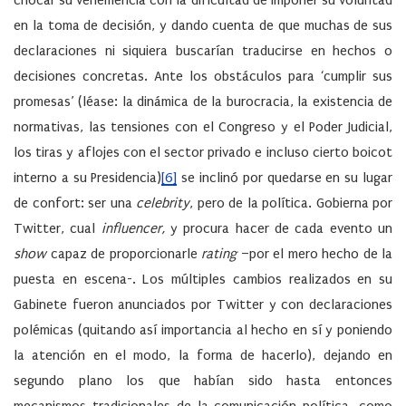
chocar su vehemencia con la dificultad de imponer su voluntad
en la toma de decisión, y dando cuenta de que muchas de sus
declaraciones ni siquiera buscarían traducirse en hechos o
decisiones concretas. Ante los obstáculos para ‘cumplir sus
promesas’ (léase: la dinámica de la burocracia, la existencia de
normativas, las tensiones con el Congreso y el Poder Judicial,
los tiras y aflojes con el sector privado e incluso cierto boicot
interno a su Presidencia)
[6]
se inclinó por quedarse en su lugar
de confort: ser una
celebrity
, pero de la política. Gobierna por
Twitter, cual
influencer,
y procura hacer de cada evento un
show
capaz de proporcionarle
rating
–por el mero hecho de la
puesta en escena-. Los múltiples cambios realizados en su
Gabinete fueron anunciados por Twitter y con declaraciones
polémicas (quitando así importancia al hecho en sí y poniendo
la atención en el modo, la forma de hacerlo), dejando en
segundo plano los que habían sido hasta entonces