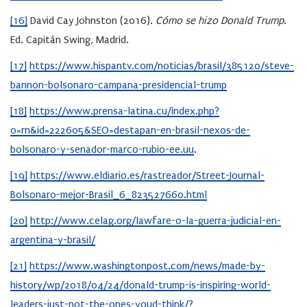
[16]
David Cay Johnston (2016).
Cómo se hizo Donald Trump
.
Ed. Capitán Swing, Madrid.
[17]
https://www.hispantv.com/noticias/brasil/385120/steve-
bannon-bolsonaro-campana-presidencial-trump
[18]
https://www.prensa-latina.cu/index.php?
o=rn&id=222605&SEO=destapan-en-brasil-nexos-de-
bolsonaro-y-senador-marco-rubio-ee.uu
.
[19]
https://www.eldiario.es/rastreador/Street-Journal-
Bolsonaro-mejor-Brasil_6_823527660.html
[20]
http://www.celag.org/lawfare-o-la-guerra-judicial-en-
argentina-y-brasil/
[21]
https://www.washingtonpost.com/news/made-by-
history/wp/2018/04/24/donald-trump-is-inspiring-world-
leaders-just-not-the-ones-youd-think/?