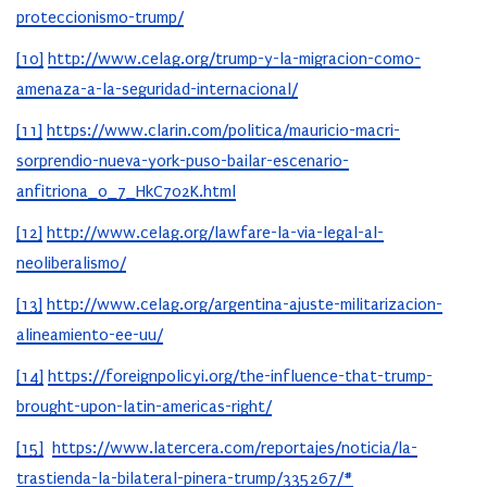
proteccionismo-trump/
[10]
http://www.celag.org/trump-y-la-migracion-como-
amenaza-a-la-seguridad-internacional/
[11]
https://www.clarin.com/politica/mauricio-macri-
sorprendio-nueva-york-puso-bailar-escenario-
anfitriona_0_7_HkC7o2K.html
[12]
http://www.celag.org/lawfare-la-via-legal-al-
neoliberalismo/
[13]
http://www.celag.org/argentina-ajuste-militarizacion-
alineamiento-ee-uu/
[14]
https://foreignpolicyi.org/the-influence-that-trump-
brought-upon-latin-americas-right/
[15]
https://www.latercera.com/reportajes/noticia/la-
trastienda-la-bilateral-pinera-trump/335267/#