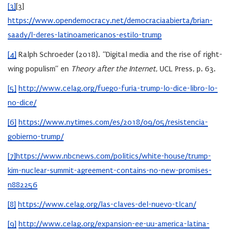
[3]
[3]
https://www.opendemocracy.net/democraciaabierta/brian-
saady/l-deres-latinoamericanos-estilo-trump
[4]
Ralph Schroeder (2018). “Digital media and the rise of right-
wing populism” en
Theory after the Internet
, UCL Press, p. 63.
[5]
http://www.celag.org/fuego-furia-trump-lo-dice-libro-lo-
no-dice/
[6]
https://www.nytimes.com/es/2018/09/05/resistencia-
gobierno-trump/
[7]
https://www.nbcnews.com/politics/white-house/trump-
kim-nuclear-summit-agreement-contains-no-new-promises-
n882256
[8]
https://www.celag.org/las-claves-del-nuevo-tlcan/
[9]
http://www.celag.org/expansion-ee-uu-america-latina-