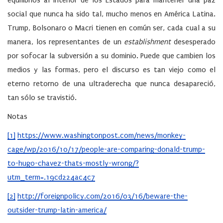
equilibrios al interior de los Estados para mantener una paz
social que nunca ha sido tal, mucho menos en América Latina.
Trump, Bolsonaro o Macri tienen en común ser, cada cual a su
manera, los representantes de un
establishment
desesperado
por sofocar la subversión a su dominio. Puede que cambien los
medios y las formas, pero el discurso es tan viejo como el
eterno retorno de una ultraderecha que nunca desapareció,
tan sólo se travistió.
Notas
[1]
https://www.washingtonpost.com/news/monkey-
cage/wp/2016/10/17/people-are-comparing-donald-trump-
to-hugo-chavez-thats-mostly-wrong/?
utm_term=.19cd224ac4c7
[2]
http://foreignpolicy.com/2016/03/16/beware-the-
outsider-trump-latin-america/