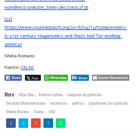
noredirect=on&utm_term=.dec72e252f3b
[22]
https://www.counterpunch.org/2018/04/13/trumponomics-
is-21st-century-reaganomics-and-thats-bad-for-working-
america/
Silvina Romano
Fuente:
CELAG
WhatsApp
Correo Electrónico
Post
Share
Share
More :
Abya Yala
América Latina
campaña de gobierno
,
,
,
Derecha latinoamericana
escenarios
política
populismos de izquierda
,
,
,
,
Silvina Rimano
Trump
USA
,
,