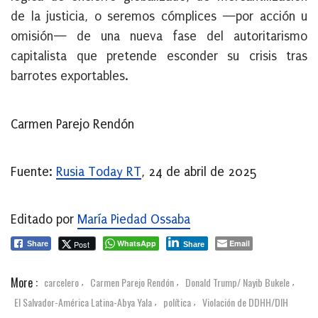
de la justicia, o
seremos cómplices
—por acción u
omisión—
de una nueva fase del autoritarismo
capitalista
que pretende esconder su crisis tras
barrotes exportables.
Carmen Parejo Rendón
Fuente:
Rusia Today RT
, 24 de abril de 2025
Editado por
María Piedad Ossaba
WhatsApp
Email
Post
Share
Share
More :
carcelero
Carmen Parejo Rendón
Donald Trump/ Nayib Bukele
,
,
,
El Salvador-América Latina-Abya Yala
política
Violación de DDHH/DIH
,
,