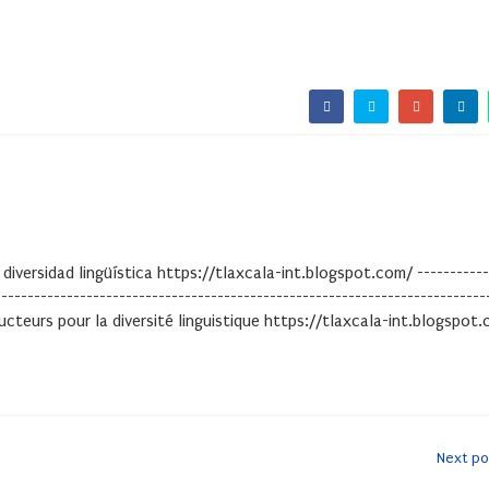
 diversidad lingüística https://tlaxcala-int.blogspot.com/ -----------
---------------------------------------------------------------------------
ducteurs pour la diversité linguistique https://tlaxcala-int.blogspot
Next po