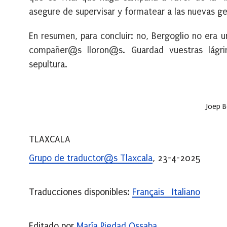
asegure de supervisar y formatear a las nuevas ge
En resumen, para concluir: no, Bergoglio no era
compañer@s lloron@s. Guardad vuestras lágrim
sepultura.
Joep 
TLAXCALA
Grupo de traductor@s Tlaxcala
, 23-4-2025
Traducciones disponibles:
Français
Italiano
Editado por
María Piedad Ossaba