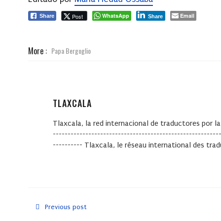
WhatsApp
Email
Post
Share
Share
More :
Papa Bergoglio
TLAXCALA
Tlaxcala, la red internacional de traductores por la
--------------------------------------------------------
---------- Tlaxcala, le réseau international des tra
Previous post