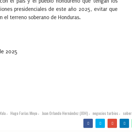
con el país y el pueblo hondureño que tengan los
iones presidenciales de este año 2025, evitar que
en el terreno soberano de Honduras.
 de 2025
Yala
Hugo Farías Moya
Juan Orlando Hernández (JOH)
negocios turbios
sober
,
,
,
,