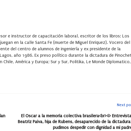
or e instructor de capacitación laboral, escritor de los libros: Los
s juegan en la calle Santa Fe (muerte de Miguel Enriquez). Vocero del
dente del centro de alumnos de ingeniería y ex presidente de la
 Lagos, año 1986. Ex preso político durante la dictadura de Pinoche
n Chile, América y Europa; Sur y Sur, Politika, Le Monde Diplomatico,
Next po
lan
El Oscar a la memoria colectiva brasilera<br><i> Entrevist
Beatriz Paiva, hija de Rubens, desaparecido de la dictadura
pudimos despedir con dignidad a mi padre