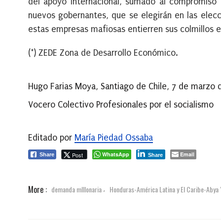
del apoyo internacional, sumado al compromiso 
nuevos gobernantes, que se elegirán en las elecc
estas empresas mafiosas entierren sus colmillos 
(*) ZEDE Zona de Desarrollo Económico.
Hugo Farias Moya, Santiago de Chile, 7 de marzo
Vocero Colectivo Profesionales por el socialismo
Editado por
María Piedad Ossaba
WhatsApp
Email
Post
Share
Share
More :
demanda mlllonaria
Honduras-América Latina y El Caribe-Abya 
,