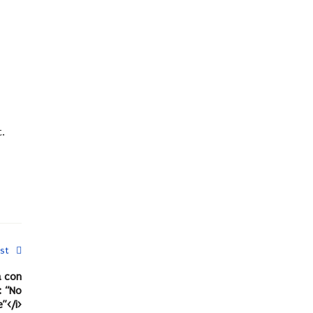
t.
st
a con
: “No
”</i>