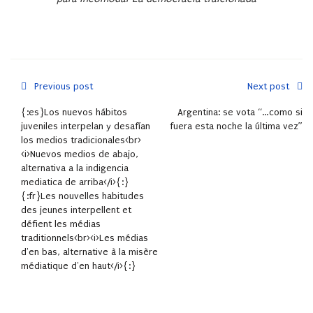
Previous post
Next post
{:es}Los nuevos hábitos
Argentina: se vota “…como si
juveniles interpelan y desafían
fuera esta noche la última vez”
los medios tradicionales<br>
<i>Nuevos medios de abajo,
alternativa a la indigencia
mediatica de arriba</i>{:}
{:fr}Les nouvelles habitudes
des jeunes interpellent et
défient les médias
traditionnels<br><i>Les médias
d'en bas, alternative à la misère
médiatique d'en haut</i>{:}