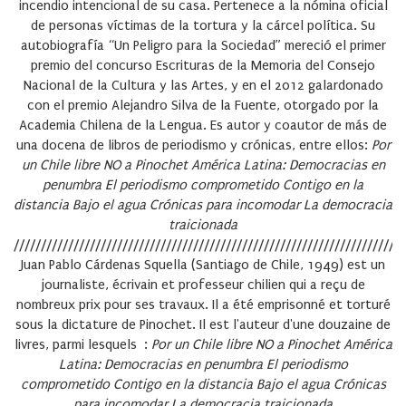
incendio intencional de su casa. Pertenece a la nómina oficial
de personas víctimas de la tortura y la cárcel política. Su
autobiografía “Un Peligro para la Sociedad” mereció el primer
premio del concurso Escrituras de la Memoria del Consejo
Nacional de la Cultura y las Artes, y en el 2012 galardonado
con el premio Alejandro Silva de la Fuente, otorgado por la
Academia Chilena de la Lengua. Es autor y coautor de más de
una docena de libros de periodismo y crónicas, entre ellos:
Por
un Chile libre
NO a Pinochet
América Latina: Democracias en
penumbra
El periodismo comprometido
Contigo en la
distancia
Bajo el agua
Crónicas para incomodar
La democracia
traicionada
////////////////////////////////////////////////////////////////////////
Juan Pablo Cárdenas Squella
(Santiago de Chile, 1949) est un
journaliste, écrivain et professeur chilien qui a reçu de
nombreux prix pour ses travaux. Il a été emprisonné et torturé
sous la dictature de Pinochet. Il est l'auteur d'une douzaine de
livres, parmi lesquels :
Por un Chile libre
NO a Pinochet
América
Latina: Democracias en penumbra
El periodismo
comprometido
Contigo en la distancia
Bajo el agua
Crónicas
para incomodar
La democracia traicionada