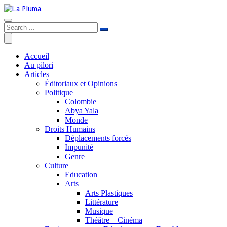
Accueil
Au pilori
Articles
Éditoriaux et Opinions
Politique
Colombie
Abya Yala
Monde
Droits Humains
Déplacements forcés
Impunité
Genre
Culture
Education
Arts
Arts Plastiques
Littérature
Musique
Théâtre – Cinéma