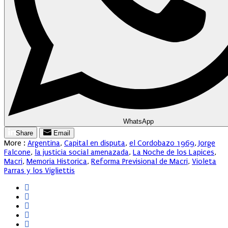
WhatsApp
Share
Email
More :
Argentina
,
Capital en disputa
,
el Cordobazo 1969
,
Jorge
Falcone
,
la justicia social amenazada
,
La Noche de los Lapices
,
Macri
,
Memoria Historica
,
Reforma Previsional de Macri
,
Violeta
Parras y los Vigliettis