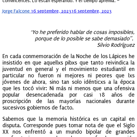
convincentes. Lo están esperando. Y el tiempo apremia. –
Posted
Jorge Falcone
16 septembre, 2023
16 septembre, 2023
on
Yo he preferido hablar de cosas imposibles,
“
porque de lo posible se sabe demasiado”.
Silvio Rodríguez
En cada conmemoración de la Noche de los Lápices he
insistido en que aquellxs pibxs que tanto reivindica la
juventud en general y el movimiento estudiantil en
particular no fueron ni mejores ni peores que lxs
jóvenes de ahora, sino tan solo idénticxs a la época
que les tocó vivir: Ni más ni menos que una ofensiva
popular desencadenada por casi 18 años de
proscripción de las mayorías nacionales durante
sucesivos gobiernos de facto.
Sabemos que la memoria histórica es un capital en
disputa. Corresponde pues tomar nota de que el Siglo
XX nos enfrentó a un mundo bipolar de grandes