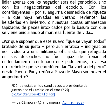
lidiar apenas con lxs negacionistas del genocidio, sino
con lxs negacionistas del ecocidio. Con los
contribuyentes – por su angurria desmedida de riqueza
– a que haya nevadas en verano, revienten las
heladerías en invierno, o nuestras costas amanezcan
tapizadas de peces intoxicados por la basura con que
se viene aniquilando al mar, esa fuente de vida…
¿Por qué suponer que este nuevo “que se vayan todxs”
brotado de su justa – pero aún errática – indignación
no involucra a una militancia oficialista que refugiada
en sus despachos no fue capaz de frenar el
endeudamiento centenario que padecemos, o a esa
otra rebelde que se enredó en dar “la vuelta del perro”
desde Puente Pueyrredón a Plaza de Mayo sin mover el
amperímetro?
¿Dónde estaban los candidatos a presidente de
Juntos por el Cambio en el 2001? 🤔
pic.twitter.com/kc5fgHJdnJ
— La Cámpora (@la_campora)
April 19, 2023