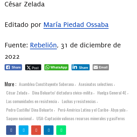
César Zelada
Editado por
María Piedad Ossaba
Fuente:
Rebelión
, 31 de diciembre de
2022
WhatsApp
Email
Post
Share
Share
More :
Asamblea Constituyente Soberana
Asesinatos selectivos
,
,
César Zelada
Dina Boluarte/ dictadura cívico-milita
Huelga General 4E
,
,
,
Las comunidades en resistencia
Luchas y resistencias
,
,
Pedro Castillo/ Dina Boluarte
Perú-América Latina y el Caribe- Abya yala
,
,
Saqueo nacional
USA-Captación valiosos recursos minerales y gasíferos
,