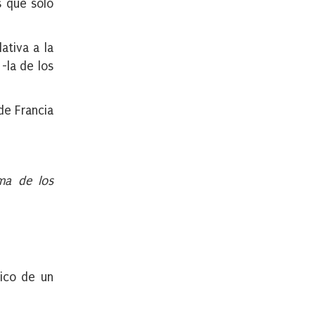
s que solo
ativa a la
-la de los
 de Francia
ma de los
dico de un