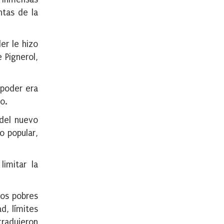
ntas de la
er le hizo
 Pignerol,
 poder era
o.
 del nuevo
o popular,
imitar la
Los pobres
d, límites
tradujeron