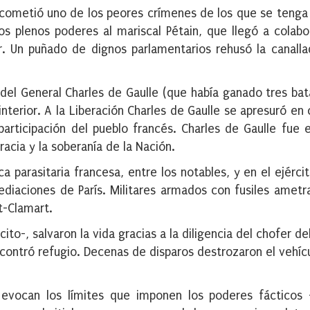
o cometió uno de los peores crímenes de los que se teng
s plenos poderes al mariscal Pétain, que llegó a colabo
ar. Un puñado de dignos parlamentarios rehusó la canall
del General Charles de Gaulle (que había ganado tres bata
interior. A la Liberación Charles de Gaulle se apresuró en 
articipación del pueblo francés. Charles de Gaulle fue el
acia y la soberanía de la Nación.
a parasitaria francesa, entre los notables, y en el ejérci
ediaciones de París. Militares armados con fusiles ametra
t-Clamart.
cito-, salvaron la vida gracias a la diligencia del chofer d
ncontró refugio. Decenas de disparos destrozaron el vehícu
 evocan los límites que imponen los poderes fácticos 