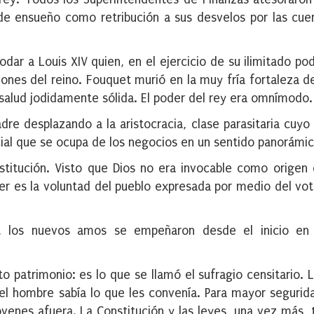
 de ensueño como retribución a sus desvelos por las cue
r a Louis XIV quien, en el ejercicio de su ilimitado pod
iones del reino. Fouquet murió en la muy fría fortaleza de
salud jodidamente sólida. El poder del rey era omnímodo.
re desplazando a la aristocracia, clase parasitaria cuyo
ocial que se ocupa de los negocios en un sentido panorámic
titución. Visto que Dios no era invocable como origen
er es la voluntad del pueblo expresada por medio del vot
 los nuevos amos se empeñaron desde el inicio en l
.
to patrimonio: es lo que se llamó el sufragio censitario. 
l hombre sabía lo que les convenía. Para mayor segurida
venes afuera. La Constitución y las leyes, una vez más, 