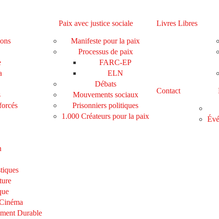
Paix avec justice sociale
Livres Libres
ions
Manifeste pour la paix
Processus de paix
e
FARC-EP
a
ELN
Débats
Contact
s
Mouvements sociaux
forcés
Prisonniers politiques
1.000 Créateurs pour la paix
Évé
n
tiques
ture
que
 Cinéma
ement Durable