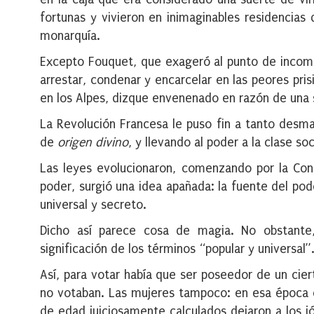
fortunas y vivieron en inimaginables residencias
monarquía.
Excepto Fouquet, que exageró al punto de incomoda
arrestar, condenar y encarcelar en las peores pris
en los Alpes, dizque envenenado en razón de una 
La Revolución Francesa le puso fin a tanto desmad
de
origen divino
, y llevando al poder a la clase s
Las leyes evolucionaron, comenzando por la Cons
poder, surgió una idea apañada: la fuente del pod
universal y secreto.
Dicho así parece cosa de magia. No obstante,
significación de los términos “popular y universal”
Así, para votar había que ser poseedor de un cier
no votaban. Las mujeres tampoco: en esa época e
de edad juiciosamente calculados dejaron a los jó