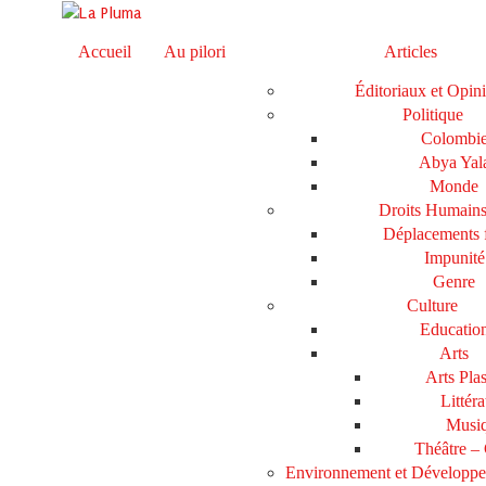
Accueil
Au pilori
Articles
Éditoriaux et Opin
Politique
Colombi
Abya Yal
Monde
Droits Humain
Déplacements 
Impunité
Genre
Culture
Educatio
Arts
Arts Plas
Littéra
Musi
Théâtre –
Environnement et Développ