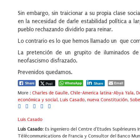
Sin embargo, sin traicionar a su propia clase soc
en la necesidad de darle estabilidad política a la
pueblo rechazando dividirlo para reinar.
Lo contrario es lo que hemos llamado un que co
La pretención de un grupito de iluminados de 
neofascismo disfrazado.
Prevenidos quedamos.
WhatsApp
Email
Post
Share
Share
More :
Charles de Gaulle
,
Chile-America latina-Abya Yala
,
D
económica y social
,
Luis Casado
,
nueva Constitución
,
Sobe
Luis Casado
Luis Casado
: Es ingeniero del Centre d’Etudes Supérieures In
Télécommunications de Francia y Consultor del Banco Mund