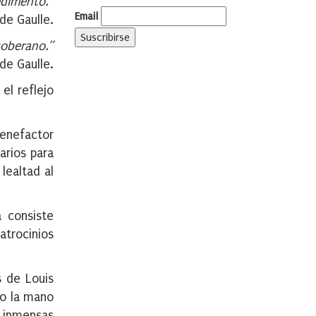
edimento.”
Email
de Gaulle.
 soberano.”
de Gaulle.
el reflejo
benefactor
arios para
lealtad al
 consiste
atrocinios
s de Louis
to la mano
n inmensas