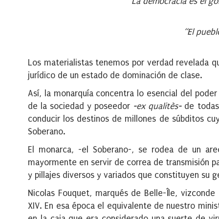
“La democracia es el go
“El puebl
Los materialistas tenemos por verdad revelada que
jurídico de un estado de dominación de clase.
Así, la monarquía concentra lo esencial del poder
de la sociedad y poseedor
-ex qualitès-
de todas 
conducir los destinos de millones de súbditos cu
Soberano.
El monarca, -el Soberano-, se rodea de un areó
mayormente en servir de correa de transmisión par
y pillajes diversos y variados que constituyen su
Nicolas Fouquet, marqués de Belle-Île, vizconde
XIV. En esa época el equivalente de nuestro minis
en la caja que era considerado una suerte de vi