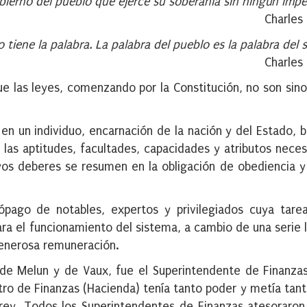
bierno del pueblo que ejerce su soberanía sin ningún imp
Charles 
o tiene la palabra. La palabra del pueblo es la palabra del
Charles 
 las leyes, comenzando por la Constitución, no son sino 
 en un individuo, encarnación de la nación y del Estado, 
las aptitudes, facultades, capacidades y atributos neces
yos deberes se resumen en la obligación de obediencia y 
pago de notables, expertos y privilegiados cuya tarea
a el funcionamiento del sistema, a cambio de una serie l
 generosa remuneración.
 de Melun y de Vaux, fue el Superintendente de Finanza
tro de Finanzas (Hacienda) tenía tanto poder y metía tan
rrey. Todos los Superintendentes de Finanzas atesoraro