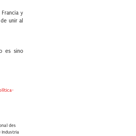
 Francia y
de unir al
o es sino
olítica-
ional des
 Industria