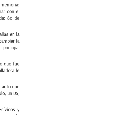
a memoria:
rar con el
ada: 80 de
llas en la
cambiar la
 principal
to que fue
lladora le
el auto que
lo, un DS,
-cívicos y