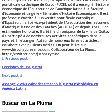
et d'un diplôme en sciences politiques et sociales de l’Université
pontificale catholique de Quito (PUCE), où il a enseigné l'histoire
économique de l'Équateur et de l'Amérique latine à la faculté
d'économie et dirigé le « Séminaire d’Histoire Économique ». Il est
professeur émérite à l’Université pontificale catholique
d’Équateur. Il a été vice-président de l'Association des historiens
d'Amérique latine et des Caraïbes (ADHILAC) et depuis 2022, il en
est membre honoraire. Il a été le chroniqueur de la ville de Quito.
Il a participé à de nombreuses activités académiques dans le
pays et à l'étranger. Auteur de nombreux livres et articles, il
collabore avec plusieurs médias. On peut le lire sur
www.historiaypresente.com. Collaborateur de La Pluma.
https://twitter.com/juanpazymino
Previous post
Lecciones de una guerra
Next post
Assange y WikiLeaks: desarmando la guerra psicológica en
América Latina
Buscar en La Pluma