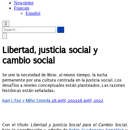
Newsletter
Français
Español
Libertad, justicia social y
cambio social
Se une la necesidad de librar, al mismo tiempo, la lucha
permanente por una cultura centrada en la justicia social. Los
desafíos a niveles conceptuales están planteados. Las razones
históricas están señaladas.
Posted
Juan J. Paz y Miño Cepeda
26 avril, 2022
26 avril, 2022
on
Con el título
Libertad y Justicia Social para el Cambio Social
,
bajo la coordinación y edición de
Pablo Guadarrama González
y