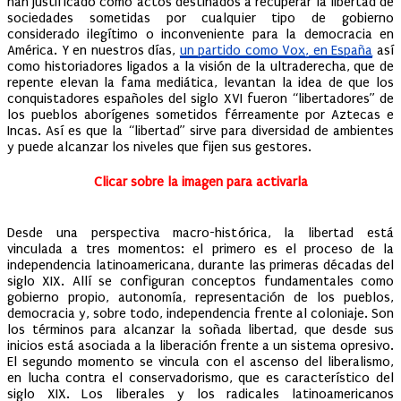
han justificado como actos destinados a recuperar la libertad de
sociedades sometidas por cualquier tipo de gobierno
considerado ilegítimo o inconveniente para la democracia en
América. Y en nuestros días,
un partido como Vox, en España
así
como historiadores ligados a la visión de la ultraderecha, que de
repente elevan la fama mediática, levantan la idea de que los
conquistadores españoles del siglo XVI fueron “libertadores” de
los pueblos aborígenes sometidos férreamente por Aztecas e
Incas. Así es que la “libertad” sirve para diversidad de ambientes
y puede alcanzar los niveles que fijen sus gestores.
Clicar sobre la imagen para activarla
Desde una perspectiva macro-histórica, la libertad está
vinculada a tres momentos: el primero es el proceso de la
independencia latinoamericana, durante las primeras décadas del
siglo XIX. Allí se configuran conceptos fundamentales como
gobierno propio, autonomía, representación de los pueblos,
democracia y, sobre todo, independencia frente al coloniaje. Son
los términos para alcanzar la soñada libertad, que desde sus
inicios está asociada a la liberación frente a un sistema opresivo.
El segundo momento se vincula con el ascenso del liberalismo,
en lucha contra el conservadorismo, que es característico del
siglo XIX. Los liberales y los radicales latinoamericanos