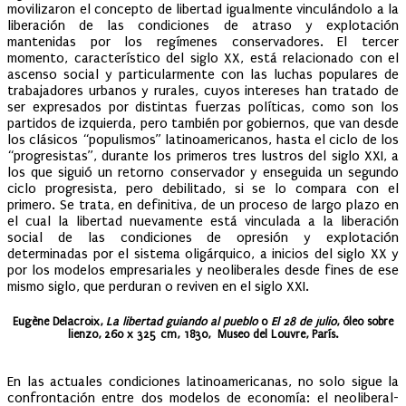
movilizaron el concepto de libertad igualmente vinculándolo a la
liberación de las condiciones de atraso y explotación
mantenidas por los regímenes conservadores. El tercer
momento, característico del siglo XX, está relacionado con el
ascenso social y particularmente con las luchas populares de
trabajadores urbanos y rurales, cuyos intereses han tratado de
ser expresados por distintas fuerzas políticas, como son los
partidos de izquierda, pero también por gobiernos, que van desde
los clásicos “populismos” latinoamericanos, hasta el ciclo de los
“progresistas”, durante los primeros tres lustros del siglo XXI, a
los que siguió un retorno conservador y enseguida un segundo
ciclo progresista, pero debilitado, si se lo compara con el
primero. Se trata, en definitiva, de un proceso de largo plazo en
el cual la libertad nuevamente está vinculada a la liberación
social de las condiciones de opresión y explotación
determinadas por el sistema oligárquico, a inicios del siglo XX y
por los modelos empresariales y neoliberales desde fines de ese
mismo siglo, que perduran o reviven en el siglo XXI.
Eugène Delacroix,
La libertad guiando al pueblo
o
El 28 de julio
, óleo sobre
lienzo, 260 x 325 cm, 1830, Museo del Louvre, París.
En las actuales condiciones latinoamericanas, no solo sigue la
confrontación entre dos modelos de economía: el neoliberal-