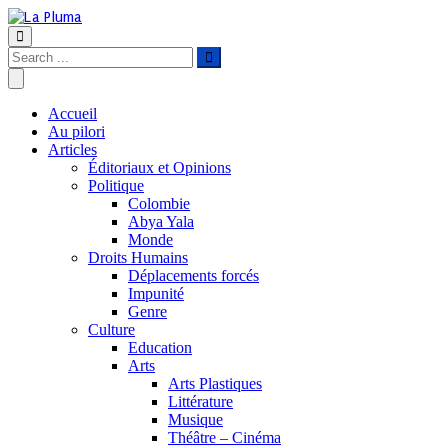
Accueil
Au pilori
Articles
Éditoriaux et Opinions
Politique
Colombie
Abya Yala
Monde
Droits Humains
Déplacements forcés
Impunité
Genre
Culture
Education
Arts
Arts Plastiques
Littérature
Musique
Théâtre – Cinéma