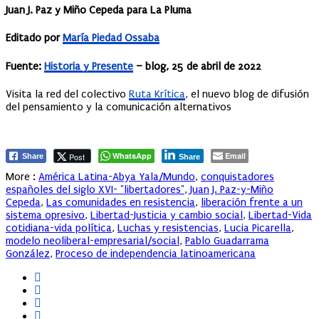
Juan J. Paz y Miño Cepeda para La Pluma
Editado por
María Piedad Ossaba
Fuente:
Historia y Presente
– blog, 25 de abril de 2022
Visita la red del colectivo
Ruta Krítica
, el nuevo blog de difusión
del pensamiento y la comunicación alternativos
WhatsApp
Email
Post
Share
Share
More :
América Latina-Abya Yala/Mundo
,
conquistadores
españoles del siglo XVI- "libertadores"
,
Juan J. Paz-y-Miño
Cepeda
,
Las comunidades en resistencia
,
liberación frente a un
sistema opresivo
,
Libertad-Justicia y cambio social
,
Libertad-Vida
cotidiana-vida política
,
Luchas y resistencias
,
Lucia Picarella
,
modelo neoliberal-empresarial/social
,
Pablo Guadarrama
González
,
Proceso de independencia latinoamericana