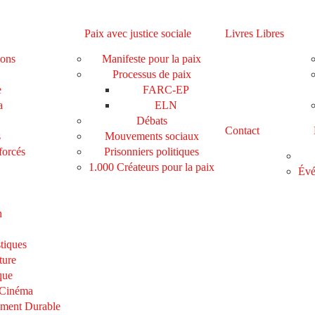
Paix avec justice sociale
Livres Libres
ions
Manifeste pour la paix
Processus de paix
e
FARC-EP
a
ELN
Débats
Contact
s
Mouvements sociaux
forcés
Prisonniers politiques
1.000 Créateurs pour la paix
Évé
n
tiques
ture
que
 Cinéma
ement Durable