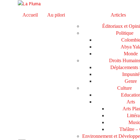
Accueil
Au pilori
Articles
Éditoriaux et Opin
Politique
Colombi
Abya Yal
Monde
Droits Humain
Déplacements 
Impunité
Genre
Culture
Educatio
Arts
Arts Plas
Littéra
Musi
Théâtre –
Environnement et Développ