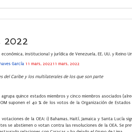
, 2022
 económica, institucional y jurídica de Venezuela, EE. UU. y Reino Un
Posted
Chaves García
11 mars, 2022
11 mars, 2022
on
s del Caribe y los multilaterales de los que son parte
 agrupa quince estados miembros y cinco miembros asociados (alre
ICOM suponen el 40 % de los votos de la Organización de Estados
 votaciones de la OEA: i) Bahamas, Haití, Jamaica y Santa Lucía sig
antes se abstienen o votan contra las resoluciones de la OEA. Se pr
staurado relaciones con Caracas y ha dejado el Grupo de Lima.