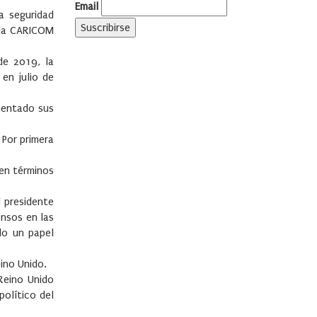
Email
a seguridad
 la CARICOM
de 2019, la
en julio de
umentado sus
 Por primera
 en términos
l presidente
ensos en las
do un papel
eino Unido.
Reino Unido
político del