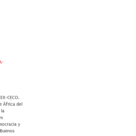
A-
ICEX-CECO.
e África del
 la
es
emocracia y
e Buenos