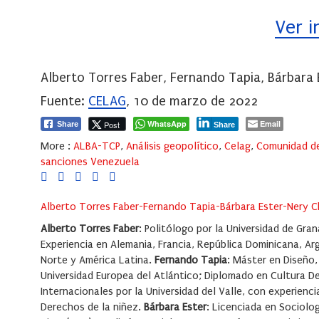
Ver 
Alberto Torres Faber, Fernando Tapia, Bárbara 
Fuente:
CELAG
, 10 de marzo de 2022
WhatsApp
Email
Post
Share
Share
More :
ALBA-TCP
,
Análisis geopolítico
,
Celag
,
Comunidad de
sanciones Venezuela
Alberto Torres Faber-Fernando Tapia-Bárbara Ester-Nery C
Alberto Torres Faber
: Politólogo por la Universidad de Gr
Experiencia en Alemania, Francia, República Dominicana, Arge
Norte y América Latina.
Fernando Tapia
: Máster en Diseño,
Universidad Europea del Atlántico; Diplomado en Cultura De
Internacionales por la Universidad del Valle, con experienc
Derechos de la niñez.
Bárbara Ester
: Licenciada en Sociolo