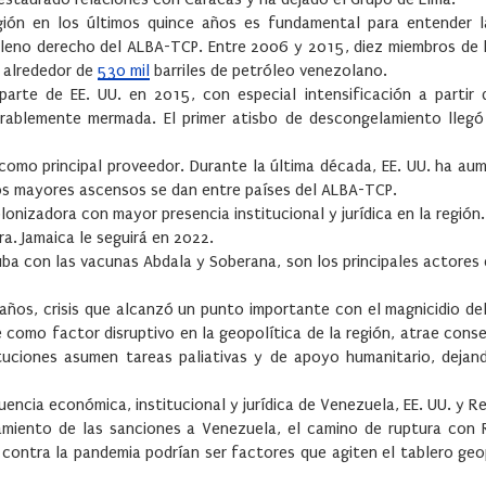
gión en los últimos quince años es fundamental para entender l
 pleno derecho del ALBA-TCP. Entre 2006 y 2015, diez miembros de
l alrededor de
530 mil
barriles de petróleo venezolano.
parte de EE. UU. en 2015, con especial intensificación a partir 
rablemente mermada. El primer atisbo de descongelamiento llegó 
a como principal proveedor. Durante la última década, EE. UU. ha a
Los mayores ascensos se dan entre países del ALBA-TCP.
lonizadora con mayor presencia institucional y jurídica en la región.
ra. Jamaica le seguirá en 2022.
ba con las vacunas Abdala y Soberana, son los principales actores
 años, crisis que alcanzó un punto importante con el magnicidio de
 como factor disruptivo en la geopolítica de la región, atrae cons
tuciones asumen tareas paliativas y de apoyo humanitario, dejan
uencia económica, institucional y jurídica de Venezuela, EE. UU. y R
tamiento de las sanciones a Venezuela, el camino de ruptura con 
 contra la pandemia podrían ser factores que agiten el tablero geo