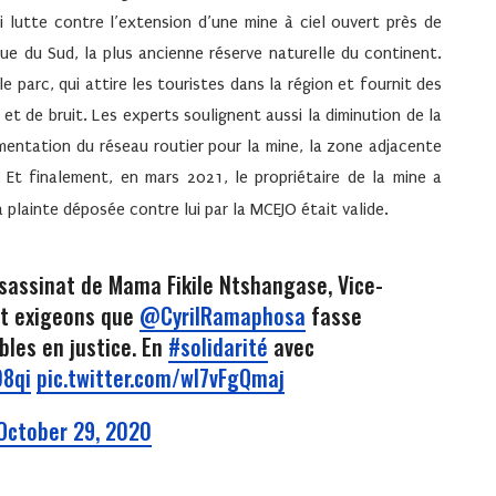
ui lutte contre l’extension d’une mine à ciel ouvert près de
ue du Sud, la plus ancienne réserve naturelle du continent.
e parc, qui attire les touristes dans la région et fournit des
 et de bruit. Les experts soulignent aussi la diminution de la
mentation du réseau routier pour la mine, la zone adjacente
. Et finalement, en mars 2021, le propriétaire de la mine a
 plainte déposée contre lui par la
MCEJO
était valide.
assinat de Mama Fikile Ntshangase, Vice-
et exigeons que
@CyrilRamaphosa
fasse
bles en justice. En
#solidarité
avec
D8qi
pic.twitter.com/wI7vFgQmaj
October 29, 2020