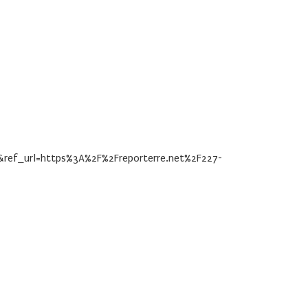
_url=https%3A%2F%2Freporterre.net%2F227-