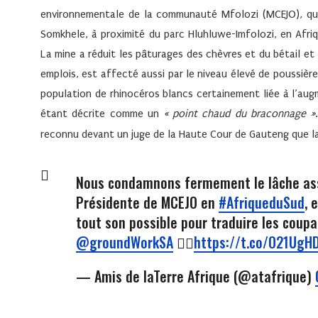
environnementale de la communauté Mfolozi (
MCEJO
), q
Somkhele, à proximité du parc Hluhluwe-Imfolozi, en Afriq
La mine a réduit les pâturages des chèvres et du bétail et l
emplois, est affecté aussi par le niveau élevé de poussière
population de rhinocéros blancs certainement liée à l’aug
étant décrite comme un
«
point chaud du braconnage
»
reconnu devant un juge de la Haute Cour de Gauteng que la
Nous condamnons fermement le lâche ass
Présidente de MCEJO en
#AfriqueduSud
, 
tout son possible pour traduire les coupa
@groundWorkSA
✊🏿
https://t.co/O21UgH
— Amis de laTerre Afrique (@atafrique)