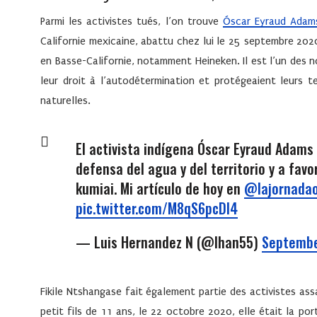
Parmi les activistes tués, l’on trouve
Óscar Eyraud Adam
Californie mexicaine, abattu chez lui le 25 septembre 2020
en Basse-Californie, notamment Heineken. Il est l’un des 
leur droit à l’autodétermination et protégeaient leurs t
naturelles.
El activista indígena Óscar Eyraud Adams
defensa del agua y del territorio y a favo
kumiai. Mi artículo de hoy en ⁦
@lajornadao
pic.twitter.com/M8qS6pcDl4
— Luis Hernandez N (@lhan55)
Septembe
Fikile Ntshangase
fait également partie des activistes as
petit fils de 11 ans, le 22 octobre 2020, elle était la p