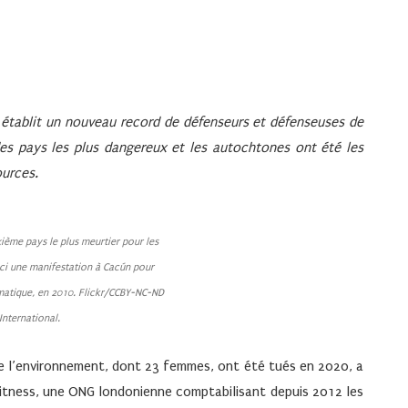
0 établit un nouveau record de défenseurs et défenseuses de
des pays les plus dangereux et les autochtones ont été les
ources.
ième pays le plus meurtier pour les
ci une manifestation à Cacún pour
imatique, en 2010. Flickr/CCBY-NC-ND
nternational.
s de l’environnement, dont 23 femmes, ont été tués en 2020, a
Witness, une ONG londonienne comptabilisant depuis 2012 les