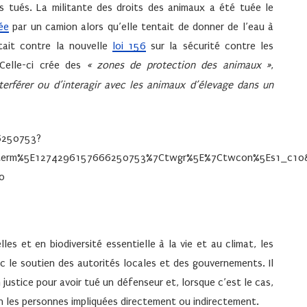
es tués. La militante des droits des animaux a été tuée le
ée
par un camion alors qu’elle tentait de donner de l’eau à
tait contre la nouvelle
loi 156
sur la sécurité contre les
 Celle-ci crée des
«
zones de protection des animaux
»
,
nterférer ou d’interagir avec les animaux d’élevage dans un
6250753?
rm%5E1274296157666250753%7Ctwgr%5E%7Ctwcon%5Es1_c10&ref
0
es et en biodiversité essentielle à la vie et au climat, les
c le soutien des autorités locales et des gouvernements. Il
justice pour avoir tué un défenseur et, lorsque c’est le cas,
n les personnes impliquées directement ou indirectement.