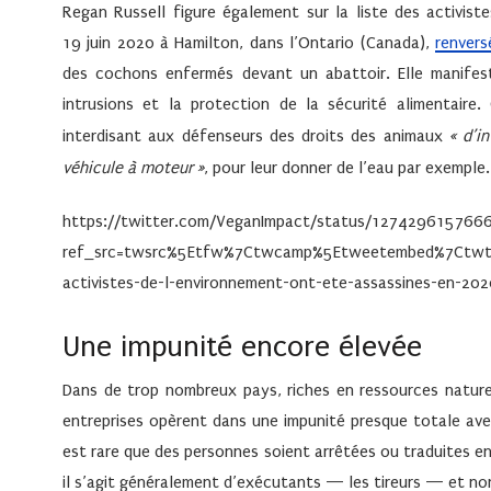
Regan Russell
figure également sur la liste des activist
19 juin 2020 à Hamilton, dans l’Ontario (Canada),
renvers
des cochons enfermés devant un abattoir. Elle manifes
intrusions et la protection de la sécurité alimentaire.
interdisant aux défenseurs des droits des animaux
«
d’i
véhicule à moteur
»
, pour leur donner de l’eau par exemple.
https://twitter.com/VeganImpact/status/127429615766
ref_src=twsrc%5Etfw%7Ctwcamp%5Etweetembed%7Ctwte
activistes-de-l-environnement-ont-ete-assassines-en-202
Une impunité encore élevée
Dans de trop nombreux pays, riches en ressources naturell
entreprises opèrent dans une impunité presque totale ave
est rare que des personnes soient arrêtées ou traduites en 
il s’agit généralement d’exécutants — les tireurs — et no