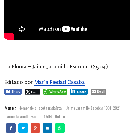
La Pluma – Jaime Jaramillo Escobar (X504)
Editado por
María Piedad Ossaba
WhatsApp
Email
Post
Share
Share
More :
Homenaje al poeta nadaísta
Jaima Jaramillo Escobar 1931-2021
,
,
Jaime Jaramillo Escobar X504-Obituario