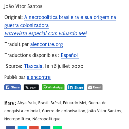
João Vitor Santos
Original:
A necropolítica brasileira e sua origem na
guerra colonizadora
Entrevista especial com Eduardo Mei
Traduit par
alencontre.org
Traductions disponibles :
Español
Source:
Tlaxcala
, le 16 juillet 2020
Publié par
alencontre
WhatsApp
Email
Post
Share
Share
More :
Abya Yala
,
Brasil
,
Brésil
,
Eduardo Mei
,
Guerra de
conquista colonial
,
Guerre de colonisation
,
João Vitor Santos
,
Necropolítica
,
Nécropolitique