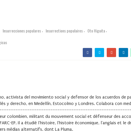
Insurrecciones populares
Insurrections populaires
Oto Higuita
,
,
,
,
gicas
o, activista del movimiento social y defensor de los acuerdos de p
nglés y derecho, en Medellín, Estocolmo y Londres. Colabora con med
--------------------------------------------------------------------------
eur colombien, militant du mouvement social et défenseur des acc
C-EP. Il a étudié l'histoire, l'histoire économique, l'anglais et le d
vers médias alternatifs, dont
La Pluma
.