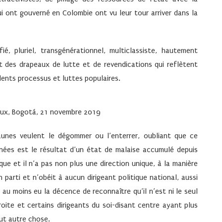
ui ont gouverné en Colombie ont vu leur tour arriver dans la
é, pluriel, transgénérationnel, multiclassiste, hautement
ant des drapeaux de lutte et de revendications qui reflètent
dents processus et luttes populaires.
naux, Bogotá, 21 novembre 2019
aunes veulent le dégommer ou l’enterrer, oubliant que ce
nnées est le résultat d’un état de malaise accumulé depuis
ue et il n’a pas non plus une direction unique, à la manière
n parti et n’obéit à aucun dirigeant politique national, aussi
au moins eu la décence de reconnaître qu’il n’est ni le seul
roite et certains dirigeants du soi-disant centre ayant plus
out autre chose.