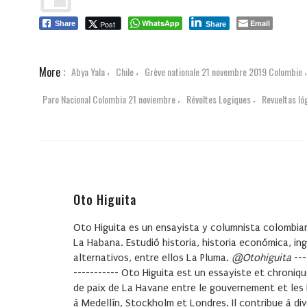
WhatsApp
Email
Post
Share
Share
More :
Abya Yala
Chile
Grève nationale 21 novembre 2019 Colombie
,
,
Paro Nacional Colombia 21 noviembre
Révoltes Logiques
Revueltas ló
,
,
Oto Higuita
Oto Higuita
es un ensayista y columnista colombian
La Habana. Estudió historia, historia económica, i
alternativos, entre ellos
La Pluma
.
@Otohiguita
---
-----------
Oto Higuita
est un essayiste et chroniqu
de paix de La Havane entre le gouvernement et les FAR
à Medellín, Stockholm et Londres. Il contribue à di