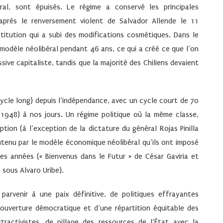
ral, sont épuisés. Le régime a conservé les principales
 après le renversement violent de Salvador Allende le 11
itution qui a subi des modifications cosmétiques. Dans le
modèle néolibéral pendant 46 ans, ce qui a créé ce que l’on
ssive capitaliste, tandis que la majorité des Chiliens devaient
ycle long) depuis l’indépendance, avec un cycle court de 70
il 1948) à nos jours. Un régime politique où la même classe,
uption (à l’exception de la dictature du général Rojas Pinilla
utenu par le modèle économique néolibéral qu’ils ont imposé
es années (« Bienvenus dans le Futur » de César Gaviria et
 sous Alvaro Uribe).
arvenir à une paix définitive, de politiques effrayantes
e ouverture démocratique et d’une répartition équitable des
tractivistes, de pillage des ressources de l’État avec la