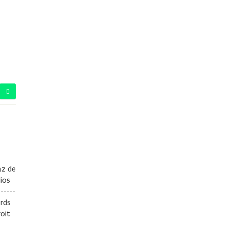
az de
ios
------
ords
roit