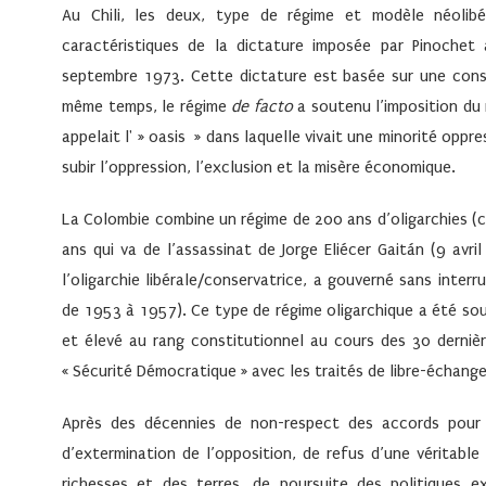
Au Chili, les deux, type de régime et modèle néolibé
caractéristiques de la dictature imposée par Pinochet
septembre 1973. Cette dictature est basée sur une const
même temps, le régime
de facto
a soutenu l’imposition du 
appelait l' » oasis » dans laquelle vivait une minorité oppre
subir l’oppression, l’exclusion et la misère économique.
La Colombie combine un régime de 200 ans d’oligarchies (c
ans qui va de l’assassinat de Jorge Eliécer Gaitán (9 avr
l’oligarchie libérale/conservatrice, a gouverné sans interr
de 1953 à 1957). Ce type de régime oligarchique a été so
et élevé au rang constitutionnel au cours des 30 dernièr
« Sécurité Démocratique » avec les traités de libre-échange
Après des décennies de non-respect des accords pour p
d’extermination de l’opposition, de refus d’une véritabl
richesses et des terres, de poursuite des politiques ex