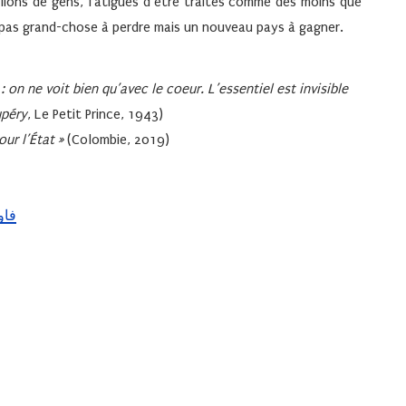
llions de gens, fatigués d’être traités comme des moins que
ont pas grand-chose à perdre mais un nouveau pays à gagner.
 : on ne voit bien qu’avec le coeur. L’essentiel est invisible
upéry
, Le Petit Prince, 1943)
our l’État »
(Colombie, 2019)
فاوستو ج