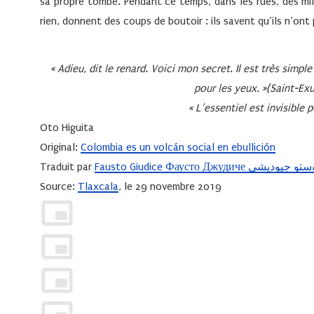
sa propre tombe. Pendant ce temps, dans les rues, des mi
rien, donnent des coups de boutoir : ils savent qu’ils n’
« Adieu, dit le renard. Voici mon secret. Il est très simple
pour les yeux. »(Saint-Ex
« L’essentiel est invisible p
Oto Higuita
Original:
Colombia es un volcán social en ebullición
Traduit par
Fausto Giudice Фаусто Джудиче يوديشي
Source:
Tlaxcala
, le 29 novembre 2019