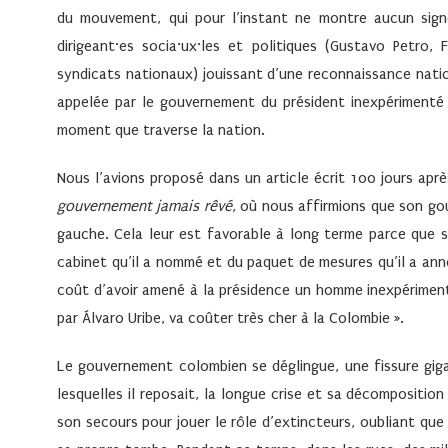
du mouvement, qui pour l’instant ne montre aucun signe
dirigeant·es socia·ux·les et politiques (Gustavo Petr
syndicats nationaux) jouissant d’une reconnaissance natio
appelée par le gouvernement du président inexpérimenté
moment que traverse la nation.
Nous l’avions proposé dans un article écrit 100 jours aprè
gouvernement jamais rêvé
, où nous affirmions que son go
gauche. Cela leur est favorable à long terme parce que s
cabinet qu’il a nommé et du paquet de mesures qu’il a anno
coût d’avoir amené à la présidence un homme inexpérimen
par Álvaro Uribe, va coûter très cher à la Colombie ».
Le gouvernement colombien se déglingue, une fissure gig
lesquelles il reposait, la longue crise et sa décompositio
son secours pour jouer le rôle d’extincteurs, oubliant que 