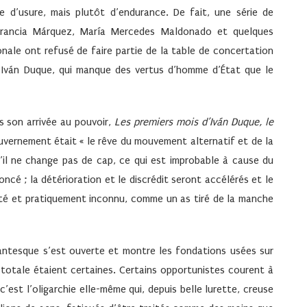
 d’usure, mais plutôt d’endurance. De fait, une série de
o, Francia Márquez, María Mercedes Maldonado et quelques
nale ont refusé de faire partie de la table de concertation
 Iván Duque, qui manque des vertus d’homme d’État que le
s son arrivée au pouvoir,
Les premiers mois d’Iván Duque, le
uvernement était « le rêve du mouvement alternatif et de la
’il ne change pas de cap, ce qui est improbable à cause du
ncé ; la détérioration et le discrédit seront accélérés et le
té et pratiquement inconnu, comme un as tiré de la manche
antesque s’est ouverte et montre les fondations usées sur
n totale étaient certaines. Certains opportunistes courent à
c’est l’oligarchie elle-même qui, depuis belle lurette, creuse