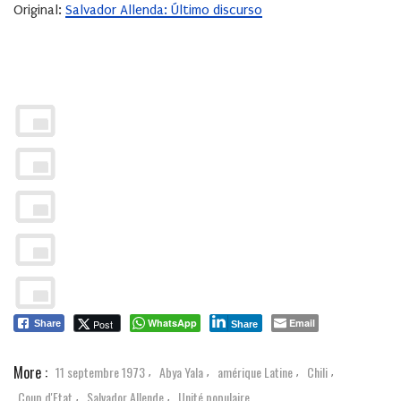
Original:
Salvador Allenda:
Último discurso
WhatsApp
Email
Post
Share
Share
More :
11 septembre 1973
Abya Yala
amérique Latine
Chili
,
,
,
,
Coup d'Etat
Salvador Allende
Unité populaire
,
,