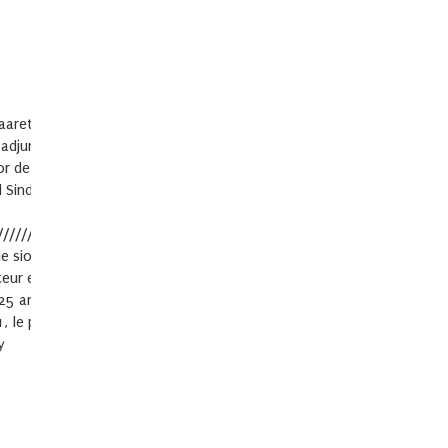
í Haaretz, Gideon Levy es columnista de
djunto del diario. Es autor del artículo
 de editoriales políticas para el medio.
 Sindicato de Periodistas de Israel en
//////////////////////////////////////////////
ime sioniste. Gideon Levy est chroniqueur à
ur en chef adjoint du journal. Il est
5 ans, ainsi que d'éditoriaux politiques
, le prix du syndicat des journalistes
y