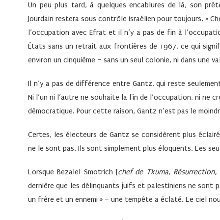
Un peu plus tard, à quelques encablures de là, son préte
Jourdain restera sous contrôle israélien pour toujours. » Che
l’occupation avec Efrat et il n’y a pas de fin à l’occupati
États sans un retrait aux frontières de 1967, ce qui signi
environ un cinquième – sans un seul colonie, ni dans une va
Il n’y a pas de différence entre Gantz, qui reste seulement
Ni l’un ni l’autre ne souhaite la fin de l’occupation, ni ne c
démocratique. Pour cette raison, Gantz n’est pas le moin
Certes, les électeurs de Gantz se considèrent plus éclair
ne le sont pas. Ils sont simplement plus éloquents. Les se
Lorsque Bezalel Smotrich [
chef de Tkuma, Résurrection, 
dernière que les délinquants juifs et palestiniens ne sont 
un frère et un ennemi » – une tempête a éclaté. Le ciel nous