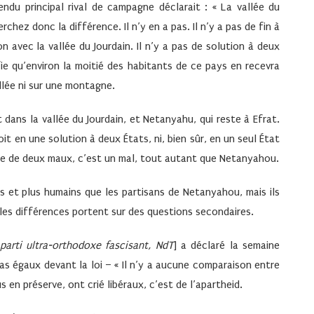
ndu principal rival de campagne déclarait : « La vallée du
rchez donc la différence. Il n’y en a pas. Il n’y a pas de fin à
on avec la vallée du Jourdain. Il n’y a pas de solution à deux
fie qu’environ la moitié des habitants de ce pays en recevra
llée ni sur une montagne.
 dans la vallée du Jourdain, et Netanyahu, qui reste à Efrat.
roit en une solution à deux États, ni, bien sûr, en un seul État
dre de deux maux, c’est un mal, tout autant que Netanyahou.
és et plus humains que les partisans de Netanyahou, mais ils
ules différences portent sur des questions secondaires.
parti ultra-orthodoxe fascisant, NdT
] a déclaré la semaine
pas égaux devant la loi – « Il n’y a aucune comparaison entre
 en préserve, ont crié libéraux, c’est de l’apartheid.