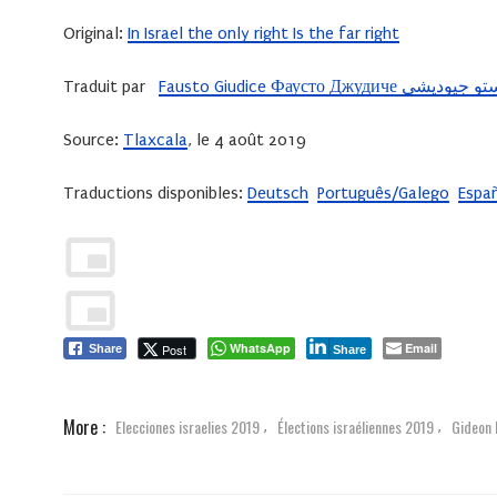
Original:
In Israel the only right Is the far right
Traduit par
Fausto Giudice Фаусто Джудиче يشي
Source:
Tlaxcala
, le 4 août 2019
Traductions disponibles:
Deutsch
Português/Galego
Espa
WhatsApp
Email
Post
Share
Share
More :
Elecciones israelies 2019
Élections israéliennes 2019
Gideon 
,
,