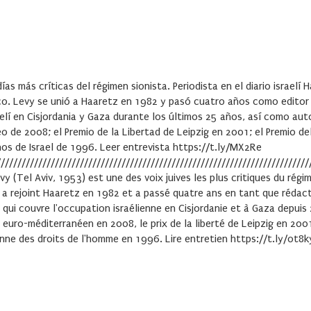
ías más críticas del régimen sionista. Periodista en el diario israel
co. Levy se unió a Haaretz en 1982 y pasó cuatro años como editor a
lí en Cisjordania y Gaza durante los últimos 25 años, así como autor
o de 2008; el Premio de la Libertad de Leipzig en 2001; el Premio del
os de Israel de 1996. Leer entrevista https://t.ly/MX2Re
///////////////////////////////////////////////////////////////////////////
vy (Tel Aviv, 1953) est une des voix juives les plus critiques du rég
 a rejoint Haaretz en 1982 et a passé quatre ans en tant que rédacte
qui couvre l'occupation israélienne en Cisjordanie et à Gaza depuis 2
e euro-méditerranéen en 2008, le prix de la liberté de Leipzig en 2001
lienne des droits de l'homme en 1996. Lire entretien https://t.ly/ot8k