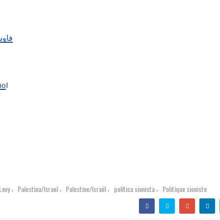
فاوستو جيود
ño
l
Levy
Palestina/Israel
Palestine/Israël
política sionista
Politique sioniste
,
,
,
,