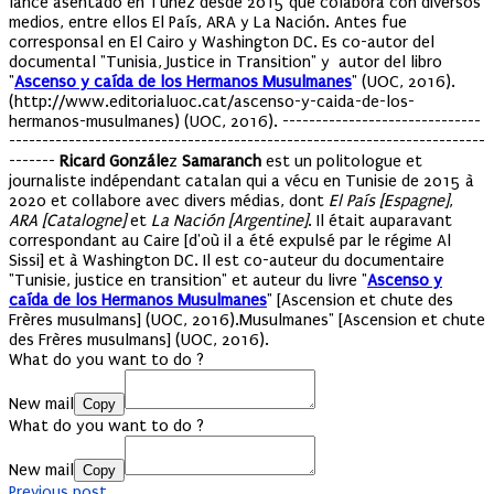
lance asentado en Túnez desde 2015 que colabora con diversos
medios, entre ellos El País, ARA y La Nación. Antes fue
corresponsal en El Cairo y Washington DC. Es co-autor del
documental "Tunisia, Justice in Transition" y autor del libro
"
As
censo y caída de los Hermanos Musulmanes
" (UOC, 2016).
(http://www.editorialuoc.cat/ascenso-y-caida-de-los-
hermanos-musulmanes) (UOC, 2016). ------------------------------
------------------------------------------------------------------------
-------
Ricard Gonzále
z
Samaranch
est un politologue et
journaliste indépendant catalan qui a vécu en Tunisie de 2015 à
2020 et collabore avec divers médias, dont
El País [Espagne]
,
ARA [Catalogne]
et
La Nación [Argentine]
. Il était auparavant
correspondant au Caire [d'où il a été expulsé par le régime Al
Sissi] et à Washington DC. Il est co-auteur du documentaire
"Tunisie, justice en transition" et auteur du livre "
As
censo y
caída de los Hermanos Musulmanes
" [Ascension et chute des
Frères musulmans] (UOC, 2016).
Musulmanes" [Ascension et chute
des Frères musulmans] (UOC, 2016).
What do you want to do ?
New mail
Copy
What do you want to do ?
New mail
Copy
Previous post