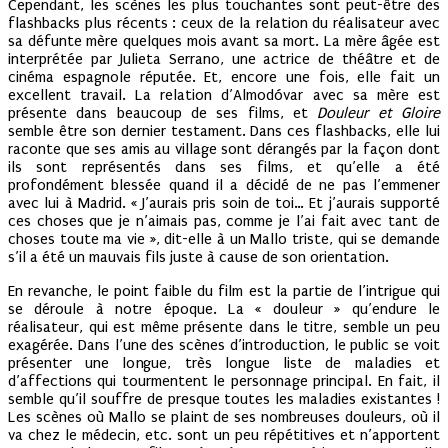
Cependant, les scènes les plus touchantes sont peut-être des
flashbacks plus récents : ceux de la relation du réalisateur avec
sa défunte mère quelques mois avant sa mort. La mère âgée est
interprétée par Julieta Serrano, une actrice de théâtre et de
cinéma espagnole réputée. Et, encore une fois, elle fait un
excellent travail. La relation d’Almodóvar avec sa mère est
présente dans beaucoup de ses films, et
Douleur et Gloire
semble être son dernier testament. Dans ces flashbacks, elle lui
raconte que ses amis au village sont dérangés par la façon dont
ils sont représentés dans ses films, et qu’elle a été
profondément blessée quand il a décidé de ne pas l’emmener
avec lui à Madrid. « J’aurais pris soin de toi… Et j’aurais supporté
ces choses que je n’aimais pas, comme je l’ai fait avec tant de
choses toute ma vie », dit-elle à un Mallo triste, qui se demande
s’il a été un mauvais fils juste à cause de son orientation.
En revanche, le point faible du film est la partie de l’intrigue qui
se déroule à notre époque. La « douleur » qu’endure le
réalisateur, qui est même présente dans le titre, semble un peu
exagérée. Dans l’une des scènes d’introduction, le public se voit
présenter une longue, très longue liste de maladies et
d’affections qui tourmentent le personnage principal. En fait, il
semble qu’il souffre de presque toutes les maladies existantes !
Les scènes où Mallo se plaint de ses nombreuses douleurs, où il
va chez le médecin, etc. sont un peu répétitives et n’apportent