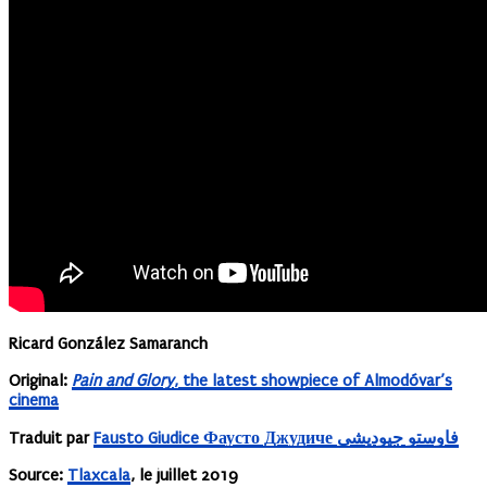
Ricard González Samaranch
Original:
Pain and Glory
, the latest showpiece of Almodóvar’s
cinema
Traduit par
Fausto Giudice Фаусто Джудиче فاوستو جيوديشي
Source:
Tlaxcala
, le juillet 2019