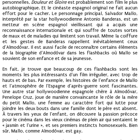
personnelles,
Douleur et Gloire
est probablement son film le plus
autobiographique. Et le cinéaste espagnol original ne fait aucun
effort pour le cacher. Le personnage principal, Salvador Mallo,
interprété par la star hollywoodienne Antonio Banderas, est un
metteur en scène espagnol vieillissant qui a acquis une
reconnaissance internationale et qui souffre de toutes sortes
de maux et de maladies qui limitent son travail. Même la coiffure
et les gestes de Banderas rappellent inévitablement ceux
d’Almodóvar. Il est aussi facile de reconnaître certains éléments
de la biographie d’Almodóvar dans les flashbacks où Mallo se
souvient de son enfance et de sa jeunesse.
En fait, je trouve que beaucoup de ces flashbacks sont les
moments les plus intéressants d’un film irrégulier, avec trop de
hauts et de bas. Par exemple, les histoires de l’enfance de Mallo
et l’atmosphère de l’Espagne d’après-guerre sont fascinantes.
Une autre star hollywoodienne espagnole chère à Almodóvar,
Penelope Cruz, joue de manière convaincante le rôle de la mère
du petit Mallo, une femme au caractère fort qui lutte pour
joindre les deux bouts dans une famille dont le père est absent.
À travers les yeux de l’enfant, on découvre la passion précoce
pour le cinéma dans les vieux cinémas de plein air qui sentaient le
« jasmin et l’urine », et ses premiers instincts homosexuels. Bien
sûr, Mallo, comme Almodóvar, est gay.