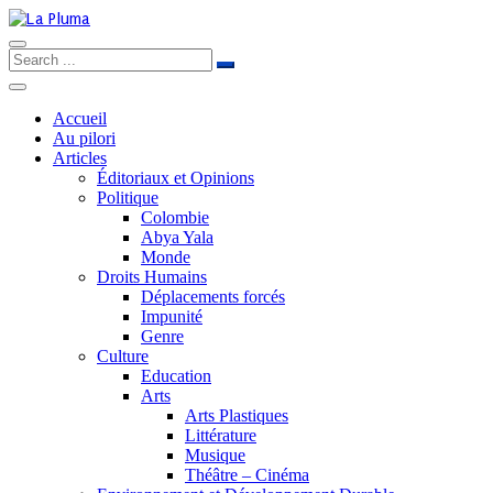
Accueil
Au pilori
Articles
Éditoriaux et Opinions
Politique
Colombie
Abya Yala
Monde
Droits Humains
Déplacements forcés
Impunité
Genre
Culture
Education
Arts
Arts Plastiques
Littérature
Musique
Théâtre – Cinéma