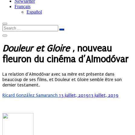
Newsletter
Français
Español
Douleur et Gloire
, nouveau
fleuron du cinéma d’Almodóvar
La relation d’Almodóvar avec sa mère est présente dans
beaucoup de ses films, et Douleur et Gloire semble être son
dernier testament.
Posted
Ricard González Samaranch
13 juillet, 2019
13 juillet, 2019
on