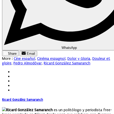
WhatsApp
Share
Email
More :
Cine español
,
Cinéma espagnol
,
Dolor y Gloria
,
Douleur et
gloire
,
Pedro Almodóvar
,
Ricard González Samaranch
Ricard González Samaranch
Ricard González Samaranch
es un politólogo y periodista free-