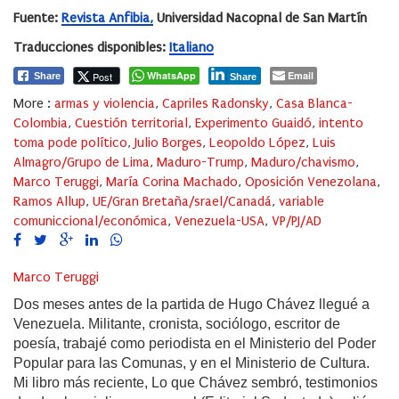
Fuente:
Revista Anfibia,
Universidad Nacopnal de San Martín
Traducciones disponibles:
Italiano
WhatsApp
Email
Post
Share
Share
More :
armas y violencia
,
Capriles Radonsky
,
Casa Blanca-
Colombia
,
Cuestión territorial
,
Experimento Guaidó
,
intento
toma pode político
,
Julio Borges
,
Leopoldo López
,
Luis
Almagro/Grupo de Lima
,
Maduro-Trump
,
Maduro/chavismo
,
Marco Teruggi
,
María Corina Machado
,
Oposición Venezolana
,
Ramos Allup
,
UE/Gran Bretaña/srael/Canadá
,
variable
comuniccional/económica
,
Venezuela-USA
,
VP/PJ/AD
Marco Teruggi
Dos meses antes de la partida de Hugo Chávez llegué a
Venezuela. Militante, cronista, sociólogo, escritor de
poesía, trabajé como periodista en el Ministerio del Poder
Popular para las Comunas, y en el Ministerio de Cultura.
Mi libro más reciente, Lo que Chávez sembró, testimonios