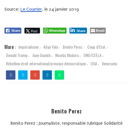
Source:
Le Courrier
, le 24 janvier 20
19
WhatsApp
Email
Post
Share
Share
More :
Impérialisme
Abya Yala
Benito Perez
Coup d'Etat
,
,
,
,
Donald Trump
Juan Guaidó
Nicolás Maduro
ONU/CEELA
,
,
,
,
Rébellion droit international/principe démocratique
USA
Venezuela
,
,
Benito Perez
Benito Perez : Journaliste, responsable rubrique Solidarité