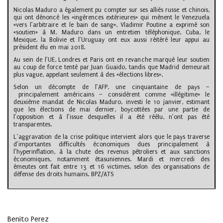
Nicolas Maduro a également pu compter sur ses alliés russe et chinois,
qui ont dénoncé les «ingérences extérieures» qui mènent le Venezuela
«vers l’arbitraire et le bain de sang». Vladimir Poutine a exprimé son
«soutien» à M. Maduro dans un entretien téléphonique. Cuba, le
Mexique, la Bolivie et l’Uruguay ont eux aussi réitéré leur appui au
président élu en mai 2018.
Au sein de l’UE, Londres et Paris ont en revanche marqué leur soutien
au coup de force tenté par Juan Guaido, tandis que Madrid demeurait
plus vague, appelant seulement à des «élections libres».
Selon un décompte de l’AFP, une cinquantaine de pays –
principalement américains – considèrent comme «illégitime» le
deuxième mandat de Nicolas Maduro, investi le 10 janvier, estimant
que les élections de mai dernier, boycottées par une partie de
l’opposition et à l’issue desquelles il a été réélu, n’ont pas été
transparentes.
L’aggravation de la crise politique intervient alors que le pays traverse
d’importantes difficultés économiques dues principalement à
l’hyperinflation, à la chute des revenus pétroliers et aux sanctions
économiques, notamment étasuniennes. Mardi et mercredi des
émeutes ont fait entre 13 et 16 victimes, selon des organisations de
défense des droits humains. BPZ/ATS
Benito Perez