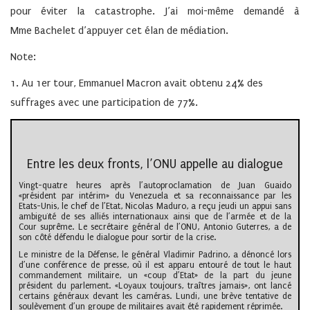
pour éviter la catastrophe. J’ai moi-même demandé à
Mme Bachelet d’appuyer cet élan de médiation.
Note:
1. Au 1er tour, Emmanuel Macron avait obtenu 24% des
suffrages avec une participation de 77%.
Entre les deux fronts, l’ONU appelle au dialogue
Vingt-quatre heures après l’autoproclamation de Juan Guaido
«président par intérim» du Venezuela et sa reconnaissance par les
Etats-Unis, le chef de l’Etat, Nicolas Maduro, a reçu jeudi un appui sans
ambiguïté de ses alliés internationaux ainsi que de l’armée et de la
Cour suprême. Le secrétaire général de l’ONU, Antonio Guterres, a de
son côté défendu le dialogue pour sortir de la crise.
Le ministre de la Défense, le général Vladimir Padrino, a dénoncé lors
d’une conférence de presse, où il est apparu entouré de tout le haut
commandement militaire, un «coup d’Etat» de la part du jeune
président du parlement. «Loyaux toujours, traîtres jamais», ont lancé
certains généraux devant les caméras. Lundi, une brève tentative de
soulèvement d’un groupe de militaires avait été rapidement réprimée.