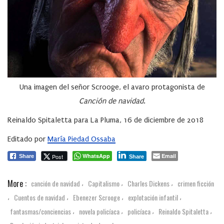
Una imagen del señor Scrooge, el avaro protagonista de
Canción de navidad
.
Reinaldo Spitaletta para La Pluma, 16 de diciembre de 2018
Editado por
María Piedad Ossaba
WhatsApp
Email
Post
Share
Share
More :
canción de navidad
Capitalismo
Charles Dickens
crimen ficción
,
,
,
Cuentos de navidad
Ebenezer Scrooge
explotación infantil
,
,
,
,
fantasmas/conciencias
novela policíaca
policíaca
Reinaldo Spitaletta
,
,
,
,