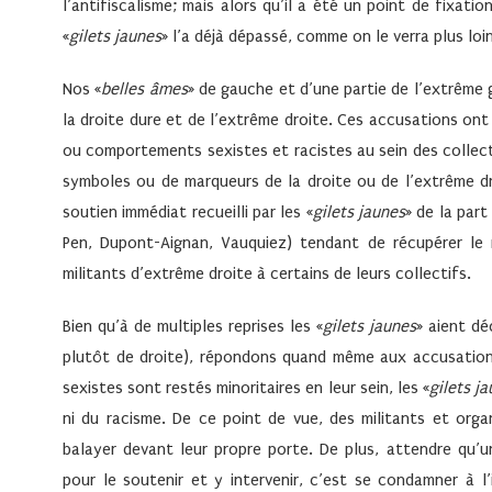
l’antifiscalisme; mais alors qu’il a été un point de fixa
«
gilets jaunes
» l’a déjà dépassé, comme on le verra plus loin
Nos «
belles âmes
» de gauche et d’une partie de l’extrême
la droite dure et de l’extrême droite. Ces accusations ont
ou comportements sexistes et racistes au sein des collect
symboles ou de marqueurs de la droite ou de l’extrême dro
soutien immédiat recueilli par les «
gilets jaunes
» de la par
Pen, Dupont-Aignan, Vauquiez) tendant de récupérer le 
militants d’extrême droite à certains de leurs collectifs.
Bien qu’à de multiples reprises les «
gilets jaunes
» aient dé
plutôt de droite), répondons quand même aux accusation
sexistes sont restés minoritaires en leur sein, les «
gilets j
ni du racisme. De ce point de vue, des militants et org
balayer devant leur propre porte. De plus, attendre qu
pour le soutenir et y intervenir, c’est se condamner à 