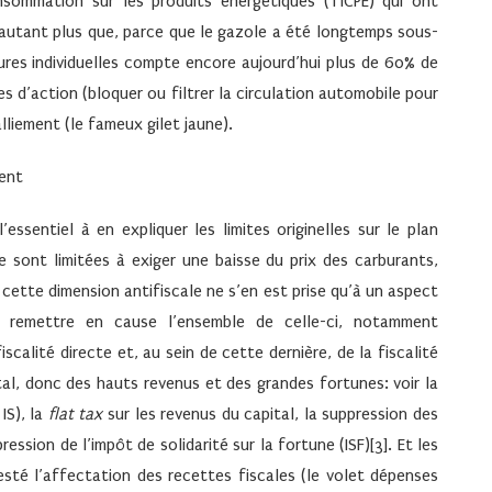
onsommation sur les produits énergétiques (TICPE) qui ont
D’autant plus que, parce que le gazole a été longtemps sous-
ures individuelles compte encore aujourd’hui plus de 60% de
es d’action (bloquer ou filtrer la circulation automobile pour
alliement (le fameux gilet jaune).
ment
ssentiel à en expliquer les limites originelles sur le plan
e sont limitées à exiger une baisse du prix des carburants,
ette dimension antifiscale ne s’en est prise qu’à un aspect
s remettre en cause l’ensemble de celle-ci, notamment
iscalité directe et, au sein de cette dernière, de la fiscalité
tal, donc des hauts revenus et des grandes fortunes: voir la
IS), la
flat tax
sur les revenus du capital, la suppression des
ression de l’impôt de solidarité sur la fortune (ISF)[3]. Et les
té l’affectation des recettes fiscales (le volet dépenses