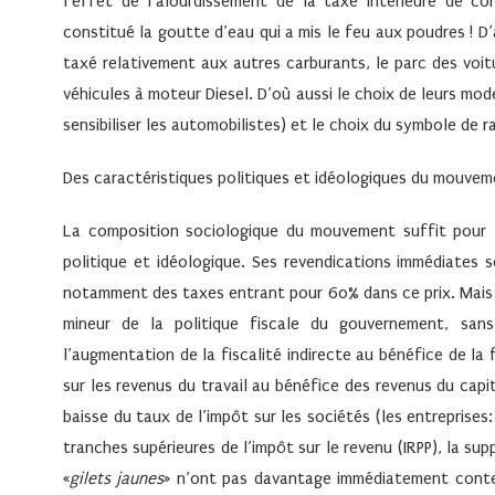
l’effet de l’alourdissement de la taxe intérieure de c
constitué la goutte d’eau qui a mis le feu aux poudres ! 
taxé relativement aux autres carburants, le parc des voit
véhicules à moteur Diesel. D’où aussi le choix de leurs mod
sensibiliser les automobilistes) et le choix du symbole de r
Des caractéristiques politiques et idéologiques du mouve
La composition sociologique du mouvement suffit pour l’e
politique et idéologique. Ses revendications immédiates s
notamment des taxes entrant pour 60% dans ce prix. Mais c
mineur de la politique fiscale du gouvernement, san
l’augmentation de la fiscalité indirecte au bénéfice de la f
sur les revenus du travail au bénéfice des revenus du capi
baisse du taux de l’impôt sur les sociétés (les entreprises: 
tranches supérieures de l’impôt sur le revenu (IRPP), la supp
«
gilets jaunes
» n’ont pas davantage immédiatement contes