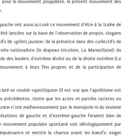
tion pour le mouvement poujadiste, le présent mouvement des
.
 gauche ont aussi accusé ce mouvement d’être à la traîne de
 été lancées sur la base de l’observation de propos, slogans
ifs de «
gilets jaunes
»; de la présence dans des collectifs de
ite nationaliste (le drapeau tricolore,
La Marseillaise
); du
t de des leaders d’extrême droite ou de la droite extrême (Le
mouvement à leurs fins propres et de la participation de
claré se vouloir «
apolitiques
» (il est vrai que l’apolitisme est
s précédentes. Outre que les actes et paroles racistes ou
aunes
» n’ont malheureusement pas le monopole ni du sexisme
anisations de gauche et d’extrême-gauche feraient bien de
’un mouvement populaire spontané soit idéologiquement pur
l’impuissance et mettre la charrue avant les bœufs: exiger