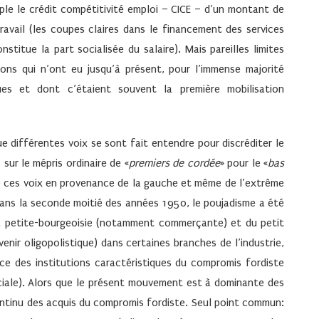
mple le crédit compétitivité emploi – CICE – d’un montant de
travail (les coupes claires dans le financement des services
stitue la part socialisée du salaire). Mais pareilles limites
ions qui n’ont eu jusqu’à présent, pour l’immense majorité
ques et dont c’étaient souvent la première mobilisation
ue différentes voix se sont fait entendre pour discréditer le
sur le mépris ordinaire de «
premiers de cordée
» pour le «
bas
de ces voix en provenance de la gauche et même de l’extrême
Dans la seconde moitié des années 1950, le poujadisme a été
 petite-bourgeoisie (notamment commerçante) et du petit
enir oligopolistique) dans certaines branches de l’industrie,
ce des institutions caractéristiques du compromis fordiste
ociale). Alors que le présent mouvement est à dominante des
ntinu des acquis du compromis fordiste. Seul point commun: