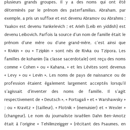
plusieurs grands groupes. Il y a des noms qui ont été
déterminés par le prénom des paterfamilias. Abraham, par
exemple, a pris un suffixe et est devenu Abramov ou Abrahms ;
Yaakov est devenu Yankelevich ; et Arieh (Leib en yiddish) est
devenu Leibovich. Parfois la source d’un nom de famille était le
prénom d’une mère ou d’une grand-mère, c’est ainsi que
« Rivkin » ou « Tzipkin » sont nés de Rivka ou Tzipora. Les
familles de kohanim (la classe sacerdotale) ont reçu des noms
comme « Cohen » ou « Kahana, » et les Lévites sont devenus
« Levy » ou « Levin ». Les noms de pays de naissance ou de
profession étaient également largement acceptés lorsqu’il
s’agissait d’inventer des noms de famille. Il s’agit
respectivement de « Deutsch », « Portugali » et « Warshawsky »
; ou « Kravitz » (tailleur), « Plotnik » (menuisier) et « Wexler »
(changeur). Le nom du journaliste israélien Dahn Ben-Amotz
était à l’origine « Tehilimzeigger » (récitant des Psaumes, en