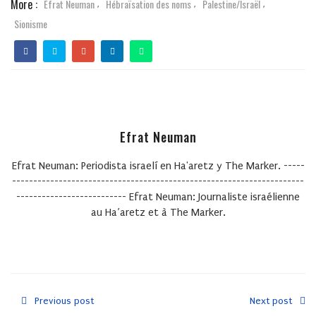
More :
Efrat Neuman
Hébraïsation des noms
Palestine/Israël
,
,
,
Sionisme
Efrat Neuman
Efrat Neuman: Periodista israelí en Ha'aretz y The Marker. -----
---------------------------------------------------------------------
-------------------------- Efrat Neuman: Journaliste israélienne
au Ha’aretz et à The Marker.
Previous post
Next post