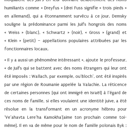
humiliants comme « Dreyfus » (drei Fuss signifie « trois pieds »
en allemand), qui a étonnamment survécu à ce jour. Demsky
souligne la prédominance parmi les Juifs hongrois des noms
« Weiss » (blanc), « Schwartz » (noir), « Gross » (grand) et
« Klein » (petit) – appellations populaires attribuées par les
fonctionnaires locaux.
« Il y a aussi un phénomène intéressant », ajoute le professeur,
« de Juifs qui se battent avec des noms étrangers qui leur ont
été imposés : Wallach, par exemple, ou’Bloch’, ont été inspirés
par une région de Roumanie appelée la Valachie. La réticence
de certaines personnes [qui ont immigré en Israël] à l’égard de
ces noms de famille, si elles voulaient une identité juive, a été
résolue en la transformant en un acronyme hébreu pour
‘Ve’ahavta Lere’ha Kamokha'[aime ton prochain comme toi-
même]. Il en va de même pour le nom de famille polonais Byk :